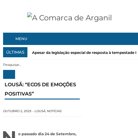
MENU
ÚLTIMAS
Apesar da legislação especial de resposta à tempestade Kri
LOUSÃ: “ECOS DE EMOÇÕES
POSITIVAS”
OUTUBRO 2, 2025
-
LOUSÃ
,
NOTÍCIAS
N
o passado dia 24 de Setembro,