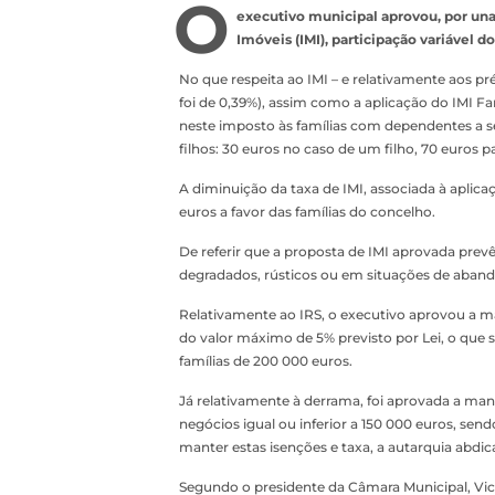
O
executivo municipal aprovou, por una
Imóveis (IMI), participação variável d
No que respeita ao IMI – e relativamente aos p
foi de 0,39%), assim como a aplicação do IMI F
neste imposto às famílias com dependentes a 
filhos: 30 euros no caso de um filho, 70 euros pa
A diminuição da taxa de IMI, associada à aplica
euros a favor das famílias do concelho.
De referir que a proposta de IMI aprovada pre
degradados, rústicos ou em situações de aban
Relativamente ao IRS, o executivo aprovou a ma
do valor máximo de 5% previsto por Lei, o que s
famílias de 200 000 euros.
Já relativamente à derrama, foi aprovada a m
negócios igual ou inferior a 150 000 euros, sen
manter estas isenções e taxa, a autarquia abdi
Segundo o presidente da Câmara Municipal, Vic