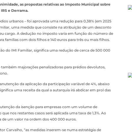
nimidade, as propostas relativas ao Imposto Municipal sobre
o IRS e Derrama.
rédios urbanos – foi aprovada uma redução para 0,38% (em 2025
amiliar, uma medida que consiste na atribuição de um desconto
seu cargo. A dedução no imposto varia em função do número de
ra famílias com dois filhos e 140 euros para três ou mais filhos.
ção do IMI Familiar, significa uma redução de cerca de 500 000
vê também majorações penalizadoras para prédios devolutos,
dono.
nutenção da aplicação da participação variável de 4%, abaixo
ignifica uma receita da qual a autarquia irá abdicar em prol das
anutenção da isenção para empresas com um volume de
do que nos restantes casos será aplicada uma taxa de 1,3%. Ao
ca de um valor na ordem dos 400 000 euros.
tor Carvalho, “as medidas inserem-se numa estratégia de