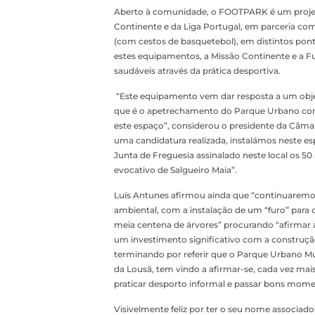
Aberto à comunidade, o FOOTPARK é um projeto
Continente e da Liga Portugal, em parceria com
(com cestos de basquetebol), em distintos pont
estes equipamentos, a Missão Continente e a 
saudáveis através da prática desportiva.
“Este equipamento vem dar resposta a um objec
que é o apetrechamento do Parque Urbano com 
este espaço”, considerou o presidente da Câma
uma candidatura realizada, instalámos neste es
Junta de Freguesia assinalado neste local os 
evocativo de Salgueiro Maia”.
Luís Antunes afirmou ainda que “continuaremos
ambiental, com a instalação de um “furo” para
meia centena de árvores” procurando “afirmar 
um investimento significativo com a construçã
terminando por referir que o Parque Urbano Mun
da Lousã, tem vindo a afirmar-se, cada vez mai
praticar desporto informal e passar bons mome
Visivelmente feliz por ter o seu nome associado