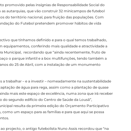
 promovido pelas insígnias de Responsabilidade Social do
 as autarquias, que vão construir 32 minicampos de futebol
os do território nacional, para fruição das populações. Com
Fundação do Futebol pretendem promover hábitos de vida
tivo que tínhamos definido e para o qual temos trabalhado,
equipamentos, conferindo mais qualidade e atractividade a
ra Municipal, recordando que “ainda recentemente, fruto de
paço o parque infantil e a box multifunções, tendo também a
50 anos do 25 de Abril, com a instalação de um monumento
 a trabalhar – e a investir – nomeadamente na sustentabilidade
 captação de água para rega, assim como a plantação de quase
ainda mais este espaço de excelência, numa zona que irá receber
o do segundo edifício do Centro de Saúde da Lousã”,
icipal resulta da primeira edição do Orçamento Participativo
s, como um espaço para as famílias e para que aqui se possa
ntos.
 ao projecto, o antigo futebolista Nuno Assis recordou que “na