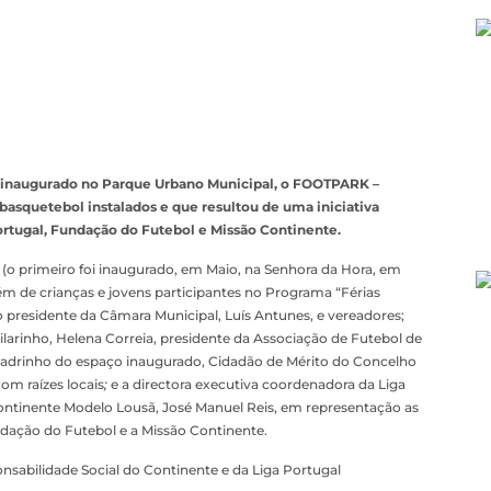
foi inaugurado no Parque Urbano Municipal, o FOOTPARK –
asquetebol instalados e que resultou de uma iniciativa
ortugal, Fundação do Futebol e Missão Continente.
o primeiro foi inaugurado, em Maio, na Senhora da Hora, em
ém de crianças e jovens participantes no Programa “Férias
 o presidente da Câmara Municipal, Luís Antunes, e vereadores;
ilarinho, Helena Correia, presidente da Associação de Futebol de
padrinho do espaço inaugurado, Cidadão de Mérito do Concelho
om raízes locais
;
e a directora executiva coordenadora da Liga
 Continente Modelo Lousã, José Manuel Reis, em representação as
ndação do Futebol e a Missão Continente.
nsabilidade Social do Continente e da Liga Portugal