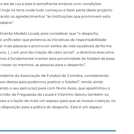
os era de rua e este é semelhante embora com condições
aqui hoje na terra onde tudo começou e fazer parte deste projecto
ixando os agradecimentos “às instituições que promovem esta
rabéns”.
ntinente Modelo Lousã, para considerar que “o desporto,
nificador que potencia as iniciativas de responsabilidade
ar mais pessoas e promover estilos de vida saudáveis de forma
os, (…) em prol da criação de valor social”, a directora executiva
a nós é fundamental manter esta proximidade do futebol de base
trazer os meninos, as pessoas para o desporto”.
esidente da Associação de Futebol de Coimbra, considerando
s destes para podermos praticar o futebol”, tendo ainda
rdando o seu percurso) para com Nuno Assis, que apadrinhou o
 União de Freguesias da Lousã e Vilarinho deixou também os
a a criação de mais um espaço para que as nossas crianças, os
disposição para a prática do desporto. Este é um espaço