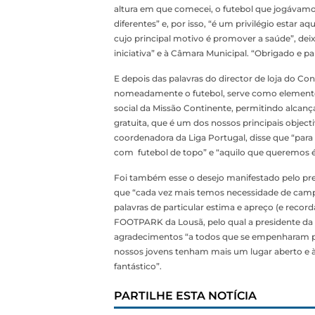
altura em que comecei, o futebol que jogávam
diferentes” e, por isso, “é um privilégio estar 
cujo principal motivo é promover a saúde”, de
iniciativa” e à Câmara Municipal. “Obrigado e pa
E depois das palavras do director de loja do Co
nomeadamente o futebol, serve como elemento u
social da Missão Continente, permitindo alcanç
gratuita, que é um dos nossos principais objectiv
coordenadora da Liga Portugal, disse que “par
com futebol de topo” e “aquilo que queremos é 
Foi também esse o desejo manifestado pelo pr
que “cada vez mais temos necessidade de campo
palavras de particular estima e apreço (e reco
FOOTPARK da Lousã, pelo qual a presidente da
agradecimentos “a todos que se empenharam par
nossos jovens tenham mais um lugar aberto e à 
fantástico”.
PARTILHE ESTA NOTÍCIA