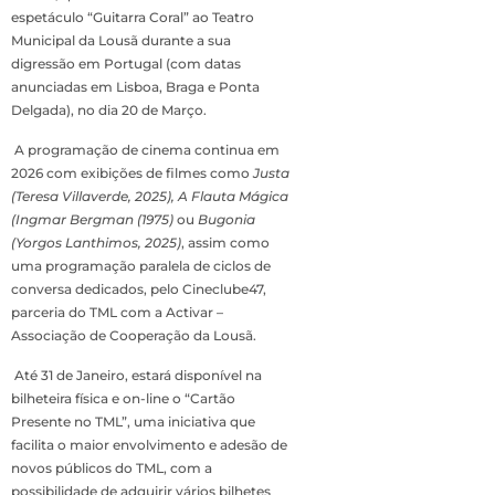
espetáculo “Guitarra Coral” ao Teatro
Municipal da Lousã durante a sua
digressão em Portugal (com datas
anunciadas em Lisboa, Braga e Ponta
Delgada), no dia 20 de Março.
A programação de cinema continua em
2026 com exibições de filmes como
Justa
(Teresa Villaverde, 2025), A Flauta Mágica
(Ingmar Bergman (1975)
ou
Bugonia
(Yorgos Lanthimos, 2025)
, assim como
uma programação paralela de ciclos de
conversa dedicados, pelo Cineclube47,
parceria do TML com a Activar –
Associação de Cooperação da Lousã.
Até 31 de Janeiro, estará disponível na
bilheteira física e on-line o “Cartão
Presente no TML”, uma iniciativa que
facilita o maior envolvimento e adesão de
novos públicos do TML, com a
possibilidade de adquirir vários bilhetes