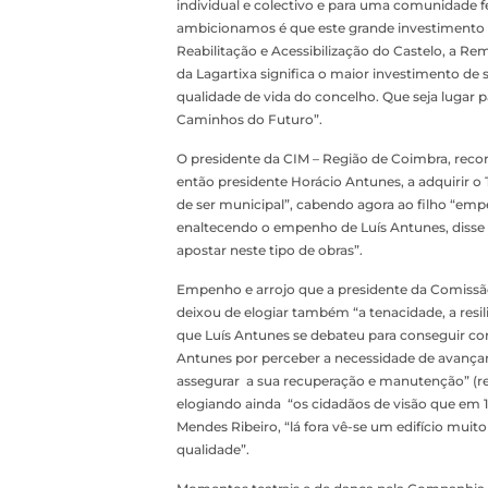
individual e colectivo e para uma comunidade f
ambicionamos é que este grande investimento 
Reabilitação e Acessibilização do Castelo, a R
da Lagartixa significa o maior investimento de 
qualidade de vida do concelho. Que seja lugar p
Caminhos do Futuro”.
O presidente da CIM – Região de Coimbra, recor
então presidente Horácio Antunes, a adquirir o 
de ser municipal”, cabendo agora ao filho “emp
enaltecendo o empenho de Luís Antunes, disse 
apostar neste tipo de obras”.
Empenho e arrojo que a presidente da Comiss
deixou de elogiar também “a tenacidade, a resi
que Luís Antunes se debateu para conseguir con
Antunes por perceber a necessidade de avançar
assegurar a sua recuperação e manutenção” (re
elogiando ainda “os cidadãos de visão que em 1
Mendes Ribeiro, “lá fora vê-se um edifício mui
qualidade”.