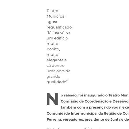
Teatro
Municipal
agora
requalificado
“lá fora vê-se
um edifício
muito
bonito,
muito
elegante e
cá dentro
uma obra de
grande
qualidade”
N
o sábado, foi inaugurado o Teatro Mun
Comissão de Coordenação e Desenvol
também com a presença do vogal execu
Comunidade Intermunicipal da Região de Coim
Ferreira, vereadores, presidente de Junta e d