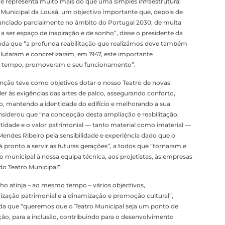
 representa muito mais do que uma simples infraestrutura:
 Municipal da Lousã, um objectivo importante que, depois de
anciado parcialmente no âmbito do Portugal 2030, de muita
ta a ser espaço de inspiração e de sonho”, disse o presidente da
inda que “a profunda reabilitação que realizámos deve também
taram e concretizaram, em 1947, este importante
o tempo, promoveram o seu funcionamento”.
venção teve como objetivos dotar o nosso Teatro de novas
er às exigências das artes de palco, assegurando conforto,
ico, mantendo a identidade do edifício e melhorando a sua
nsiderou que “na concepção desta ampliação e reabilitação,
tidade e o valor patrimonial — tanto material como imaterial —
endes Ribeiro pela sensibilidade e experiência dado que o
á pronto a servir as futuras gerações”, a todos que “tornaram e
 municipal à nossa equipa técnica, aos projetistas, às empresas
 do Teatro Municipal”.
o atinja – ao mesmo tempo – vários objectivos,
ização patrimonial e a dinamização e promoção cultural”,
inda que “queremos que o Teatro Municipal seja um ponto de
ição, para a inclusão, contribuindo para o desenvolvimento