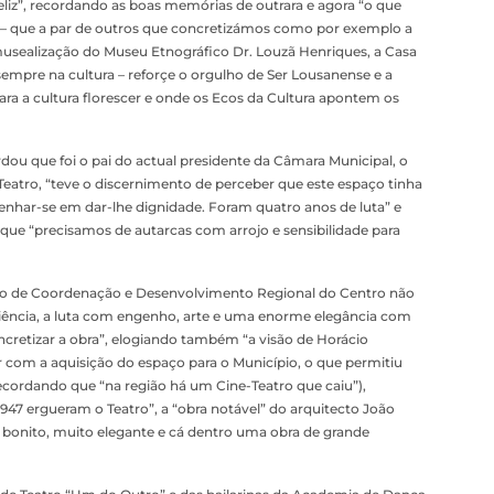
eliz”, recordando as boas memórias de outrara e agora “o que
– que a par de outros que concretizámos como por exemplo a
emusealização do Museu Etnográfico Dr. Louzã Henriques, a Casa
sempre na cultura – reforçe o orgulho de Ser Lousanense e a
ara a cultura florescer e onde os Ecos da Cultura apontem os
dou que foi o pai do actual presidente da Câmara Municipal, o
Teatro, “teve o discernimento de perceber que este espaço tinha
enhar-se em dar-lhe dignidade. Foram quatro anos de luta” e
que “precisamos de autarcas com arrojo e sensibilidade para
ão de Coordenação e Desenvolvimento Regional do Centro não
liência, a luta com engenho, arte e uma enorme elegância com
cretizar a obra”, elogiando também “a visão de Horácio
 com a aquisição do espaço para o Município, o que permitiu
cordando que “na região há um Cine-Teatro que caiu”),
947 ergueram o Teatro”, a “obra notável” do arquitecto João
to bonito, muito elegante e cá dentro uma obra de grande