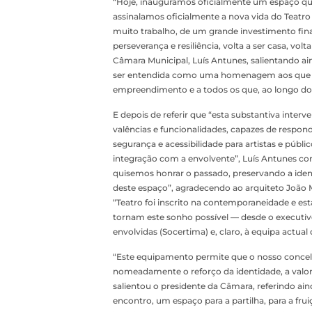
“Hoje, inauguramos oficialmente um espaço que
assinalamos oficialmente a nova vida do Teatro
muito trabalho, de um grande investimento fin
perseverança e resiliência, volta a ser casa, vol
Câmara Municipal, Luís Antunes, salientando a
ser entendida como uma homenagem aos que lu
empreendimento e a todos os que, ao longo d
E depois de referir que “esta substantiva inter
valências e funcionalidades, capazes de respond
segurança e acessibilidade para artistas e públ
integração com a envolvente”, Luís Antunes co
quisemos honrar o passado, preservando a iden
deste espaço”, agradecendo ao arquiteto João M
“Teatro foi inscrito na contemporaneidade e est
tornam este sonho possível — desde o executivo
envolvidas (Socertima) e, claro, à equipa actual
“Este equipamento permite que o nosso concelh
nomeadamente o reforço da identidade, a valor
salientou o presidente da Câmara, referindo a
encontro, um espaço para a partilha, para a fru