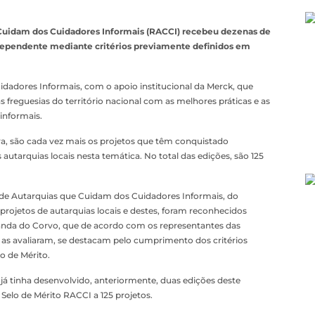
 Cuidam dos Cuidadores Informais (RACCI) recebeu dezenas de
independente mediante critérios previamente definidos em
dadores Informais, com o apoio institucional da Merck, que
freguesias do território nacional com as melhores práticas e as
informais.
iva, são cada vez mais os projetos que têm conquistado
utarquias locais nesta temática. No total das edições, são 125
e de Autarquias que Cuidam dos Cuidadores Informais, do
rojetos de autarquias locais e destes, foram reconhecidos
iranda do Corvo, que de acordo com os representantes das
s avaliaram, se destacam pelo cumprimento dos critérios
lo de Mérito.
á tinha desenvolvido, anteriormente, duas edições deste
o Selo de Mérito RACCI a 125 projetos.