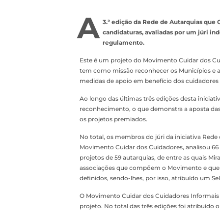
A
3.ª edição da Rede de Autarquias que
candidaturas, avaliadas por um júri 
regulamento.
Este é um projeto do Movimento Cuidar dos Cui
tem como missão reconhecer os Municípios e as 
medidas de apoio em benefício dos cuidadores 
Ao longo das últimas três edições desta iniciat
reconhecimento, o que demonstra a aposta das a
os projetos premiados.
No total, os membros do júri da iniciativa Red
Movimento Cuidar dos Cuidadores, analisou 66 p
projetos de 59 autarquias, de entre as quais M
associações que compõem o Movimento e que a
definidos, sendo-lhes, por isso, atribuído um Se
O Movimento Cuidar dos Cuidadores Informais j
projeto. No total das três edições foi atribuído 