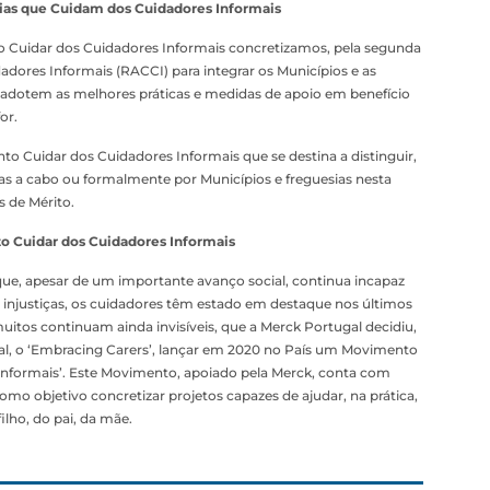
ias que Cuidam dos Cuidadores Informais
o Cuidar dos Cuidadores Informais concretizamos, pela segunda
dores Informais (RACCI) para integrar os Municípios e as
e adotem as melhores práticas e medidas de apoio em benefício
or.
to Cuidar dos Cuidadores Informais que se destina a distinguir,
das a cabo ou formalmente por Municípios e freguesias nesta
s de Mérito.
o Cuidar dos Cuidadores Informais
e, apesar de um importante avanço social, continua incapaz
 injustiças, os cuidadores têm estado em destaque nos últimos
muitos continuam ainda invisíveis, que a Merck Portugal decidiu,
al, o ‘Embracing Carers’, lançar em 2020 no País um Movimento
nformais’. Este Movimento, apoiado pela Merck, conta com
o objetivo concretizar projetos capazes de ajudar, na prática,
lho, do pai, da mãe.