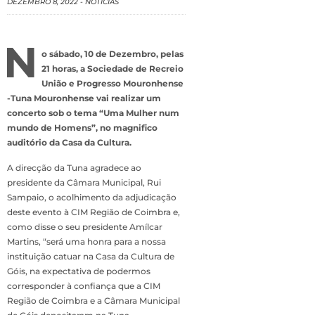
DEZEMBRO 8, 2022
-
NOTÍCIAS
N
o sábado, 10 de Dezembro, pelas
21 horas, a Sociedade de Recreio
União e Progresso Mouronhense
-Tuna Mouronhense vai realizar um
concerto sob o tema “Uma Mulher num
mundo de Homens”, no magnifico
auditório da Casa da Cultura.
A direcção da Tuna agradece ao
presidente da Câmara Municipal, Rui
Sampaio, o acolhimento da adjudicação
deste evento à CIM Região de Coimbra e,
como disse o seu presidente Amílcar
Martins, “será uma honra para a nossa
instituição catuar na Casa da Cultura de
Góis, na expectativa de podermos
corresponder à confiança que a CIM
Região de Coimbra e a Câmara Municipal