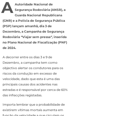
A
Autoridade Nacional de
Segurança Rodoviária (ANSR), a
Guarda Nacional Republicana
(GNR) e a Polícia de Segurança Pública
(PSP) lançam amanhã, dia 3 de
Dezembro, a Campanha de Segurança
Rodoviária
“
Viajar sem pressa
“,
inserida
no Plano Nacional de Fiscalização (PNF)
de 2024.
A decorrer entre os dias 3 e 9 de
Dezembro, a campanha tem como
objectivo
alertar os condutores para os
riscos da condução em excesso de
velocidade, dado que esta é uma das
principais causas dos acidentes nas
estradas e é responsável por cerca de 60%
das infracções registadas.
Importa lembrar que a probabilidade de
existirem vítimas mortais aumenta em
função da velocidade a que circulam os