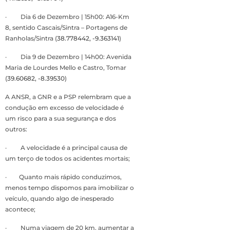
· Dia 6 de Dezembro | 15h00: A16-Km
8, sentido Cascais/Sintra – Portagens de
Ranholas/Sintra (
38.778442, -9.363141
)
· Dia 9 de Dezembro | 14h00: Avenida
Maria de Lourdes Mello e Castro, Tomar
(
39.60682, -8.39530
)
A ANSR, a GNR e a PSP relembram que a
condução em excesso de velocidade é
um risco para a sua segurança e dos
outros:
·
A velocidade é a principal causa de
um terço de todos os acidentes mortais;
· Quanto mais rápido conduzimos,
menos tempo dispomos para imobilizar o
veículo, quando algo de inesperado
acontece;
· Numa viagem de 20 km, aumentar a