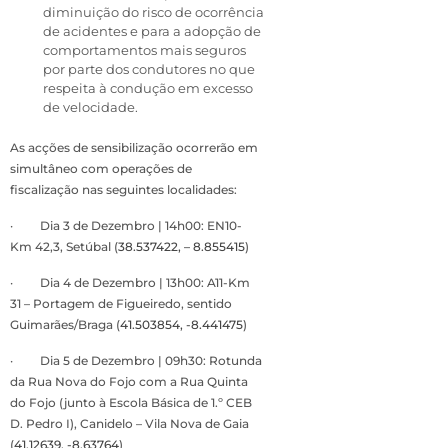
diminuição do risco de ocorrência
de acidentes e para a adopção de
comportamentos mais seguros
por parte dos condutores no que
respeita à condução em excesso
de velocidade.
As acções de sensibilização ocorrerão em
simultâneo com operações de
fiscalização nas seguintes localidades:
· Dia 3 de Dezembro | 14h00: EN10-
Km 42,3, Setúbal (
38.537422, – 8.855415
)
· Dia 4 de Dezembro | 13h00: A11-Km
31 – Portagem de Figueiredo, sentido
Guimarães/Braga (
41.503854, -8.441475
)
· Dia 5 de Dezembro | 09h30: Rotunda
da Rua Nova do Fojo com a Rua Quinta
do Fojo (junto à Escola Básica de 1.º CEB
D. Pedro I), Canidelo – Vila Nova de Gaia
(
41.12639, -8.63764
)