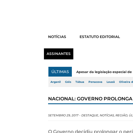
NOTÍCIAS
ESTATUTO EDITORIAL
ASSINANTES
ÚLTIMAS
Apesar da legislação especial de 
Arganil
Góis
Tábua
Penacova
Lousã
Oliveira 
NACIONAL: GOVERNO PROLONGA 
SETEMBRO 29, 2017
-
DESTAQUE
,
NOTÍCIAS
,
REGIÃO
,
ÚL
O Governo decidiu prolongar o perío