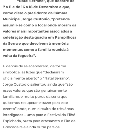
“Natal Serrano”, que decorre de
7 a 11 e de 16 a 18 de Dezembro e que,
como disse o presidente da Câmara
Municipal, Jorge Custódio, “pretende
assumir-se como o local onde moram os
valores mais importantes associados à
celebração desta quadra em Pampilhosa
da Serra e que devolvem à memória
momentos como a família reunida à
volta da fogueira”.
E depois de se acenderem, de forma
simbólica, as luzes que “declararam
oficialmente aberto” o “Natal Serrano”,
Jorge Custódio salientou ainda que “são
esses valores que são genuinamente
familiares e muito puros da serra que
quisemos recuperar e trazer para este
evento” onde, num circuito de três áreas
interligadas – uma para o Festival da Filhó
Espichada, outra para artesanato e Eira da
Brincadeira e ainda outra para os