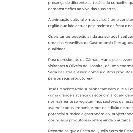
presença de diferentes artesãos do concelho que
demonstrações ao vivo das suas artes.
A animação cultural e musical será uma consta
região que irão actuar pelo recinto da festa e n
Os visitantes poderão ainda assistir aos habit
uma das Maravilhas da Gastronomia Portuguesa, 
qualidade.
Para o presidente da Câmara Municipal, o event
visitantes a Oliveira do Hospital, dá uma enor
Serra da Estrela, assim como a outros produto
para os seus produtores».
José Francisco Rolo sublinha também que a Festa
«uma grande alavanca da economia local», da
normalmente se registam nos sectores da restau
«Vamos todos empenhar-nos na edição de mais 
potencial turístico e gastronómico, projecta
dos nossos produtores» refere ainda o autarca.
Recorde-se que a Festa do Queijo Serra da Estrel