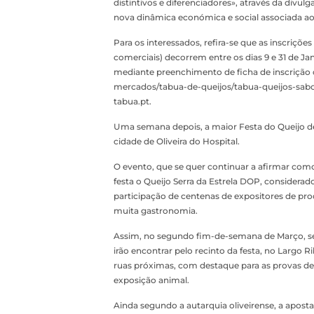
distintivos e diferenciadores», através da div
nova dinâmica económica e social associada ao 
Para os interessados, refira-se que as inscriçõ
comerciais) decorrem entre os dias 9 e 31 de Ja
mediante preenchimento de ficha de inscrição 
mercados/tabua-de-queijos/tabua-queijos-sabo
tabua.pt.
Uma semana depois, a maior Festa do Queijo de 
cidade de Oliveira do Hospital.
O evento, que se quer continuar a afirmar como 
festa o Queijo Serra da Estrela DOP, consider
participação de centenas de expositores de pr
muita gastronomia.
Assim, no segundo fim-de-semana de Março, serã
irão encontrar pelo recinto da festa, no Largo 
ruas próximas, com destaque para as provas de q
exposição animal.
Ainda segundo a autarquia oliveirense, a apos