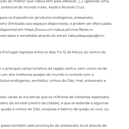
ulgação do melhor que Tábua tem para oferecer, (…) «gerando uma
potencial do mundo rural», explica Ricardo Cruz.
es para os Expositores (produtos endógenos, artesanato,
neiro (limitadas aos espaços disponíveis), e podem ser efectuadas
disponível em https://www.cm-tabua.pt/viver/feiras-e-
res-beira e remetidas através do email: tabuadequeijos@cm-
Portugal regressa entre os dias 11 e 12 de Março ao centro da
o principal cartaz turístico da região centro, tem como rei da
ado um dos melhores queijos do mundo e contará com a
odutos endógenos, enchidos, vinhos do Dão, mel, artesanato e
o várias as iniciativas que os milhares de visitantes esperados
Ribeiro do Amaral (centro da cidade), e que se estende a algumas
ueijo e vinhos do Dão, tosquias e fabrico de queijo ao vivo, ou
ta passa também pela promoção do artesanato local através da