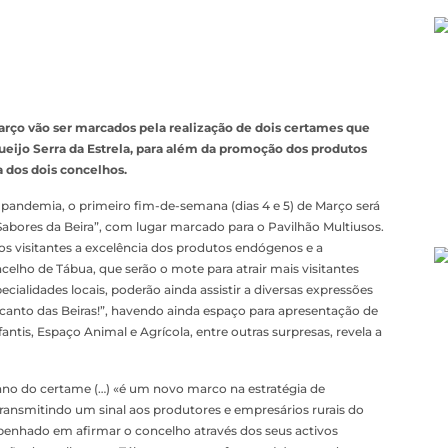
arço vão ser marcados pela realização de dois certames que
jo Serra da Estrela, para além da promoção dos produtos
a dos dois concelhos.
andemia, o primeiro fim-de-semana (dias 4 e 5) de Março será
abores da Beira”, com lugar marcado para o Pavilhão Multiusos.
aos visitantes a excelência dos produtos endógenos e a
celho de Tábua, que serão o mote para atrair mais visitantes
cialidades locais, poderão ainda assistir a diversas expressões
Encanto das Beiras!”, havendo ainda espaço para apresentação de
tis, Espaço Animal e Agrícola, entre outras surpresas, revela a
 ano do certame (…) «é um novo marco na estratégia de
ransmitindo um sinal aos produtores e empresários rurais do
penhado em afirmar o concelho através dos seus activos