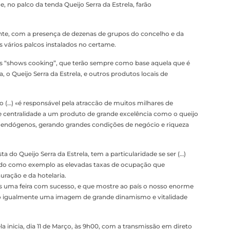
, no palco da tenda Queijo Serra da Estrela, farão
nte, com a presença de dezenas de grupos do concelho e da
os vários palcos instalados no certame.
uais “shows cooking”, que terão sempre como base aquela que é
o Queijo Serra da Estrela, e outros produtos locais de
o (…) «é responsável pela atraccão de muitos milhares de
me centralidade a um produto de grande excelência como o queijo
s endógenos, gerando grandes condições de negócio e riqueza
 do Queijo Serra da Estrela, tem a particularidade se ser (…)
ndo como exemplo as elevadas taxas de ocupação que
ração e da hotelaria.
uma feira com sucesso, e que mostre ao país o nosso enorme
ndo igualmente uma imagem de grande dinamismo e vitalidade
a inicia, dia 11 de Março, às 9h00, com a transmissão em direto