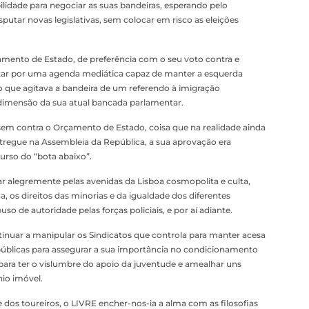
lidade para negociar as suas bandeiras, esperando pelo
tar novas legislativas, sem colocar em risco as eleições
ento de Estado, de preferência com o seu voto contra e
lutar por uma agenda mediática capaz de manter a esquerda
 que agitava a bandeira de um referendo à imigração
 dimensão da sua atual bancada parlamentar.
em contra o Orçamento de Estado, coisa que na realidade ainda
ntregue na Assembleia da República, a sua aprovação era
urso do “bota abaixo”.
ar alegremente pelas avenidas da Lisboa cosmopolita e culta,
 os direitos das minorias e da igualdade dos diferentes
o de autoridade pelas forças policiais, e por aí adiante.
inuar a manipular os Sindicatos que controla para manter acesa
s públicas para assegurar a sua importância no condicionamento
 para ter o vislumbre do apoio da juventude e amealhar uns
io imóvel.
 dos toureiros, o LIVRE encher-nos-ia a alma com as filosofias