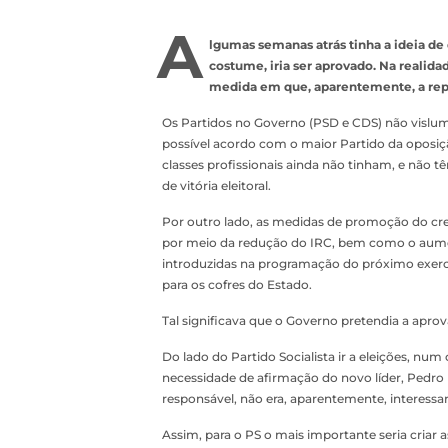
A
lgumas semanas atrás tinha a ideia de
costume, iria ser aprovado. Na realida
medida em que, aparentemente, a rep
Os Partidos no Governo (PSD e CDS) não visl
possível acordo com o maior Partido da oposiç
classes profissionais ainda não tinham, e não 
de vitória eleitoral.
Por outro lado, as medidas de promoção do cr
por meio da redução do IRC, bem como o aumen
introduzidas na programação do próximo exercíc
para os cofres do Estado.
Tal significava que o Governo pretendia a apr
Do lado do Partido Socialista ir a eleições, nu
necessidade de afirmação do novo líder, Pedro
responsável, não era, aparentemente, interessa
Assim, para o PS o mais importante seria criar 