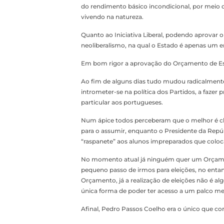
do rendimento básico incondicional, por meio do
vivendo na natureza.
Quanto ao Iniciativa Liberal, podendo aprovar o
neoliberalismo, na qual o Estado é apenas um emp
Em bom rigor a aprovação do Orçamento de Est
Ao fim de alguns dias tudo mudou radicalmente,
intrometer-se na política dos Partidos, a fazer
particular aos portugueses.
Num ápice todos perceberam que o melhor é 
para o assumir, enquanto o Presidente da Repúbl
“raspanete” aos alunos impreparados que colo
No momento atual já ninguém quer um Orçame
pequeno passo de irmos para eleições, no enta
Orçamento, já a realização de eleições não é a
única forma de poder ter acesso a um palco me
Afinal, Pedro Passos Coelho era o único que co