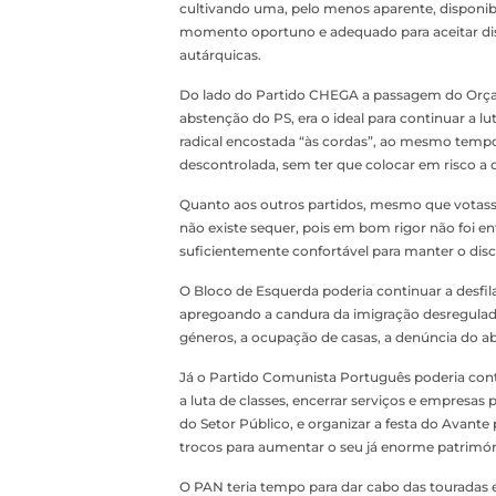
cultivando uma, pelo menos aparente, disponibi
momento oportuno e adequado para aceitar dispu
autárquicas.
Do lado do Partido CHEGA a passagem do Orçam
abstenção do PS, era o ideal para continuar a 
radical encostada “às cordas”, ao mesmo tempo
descontrolada, sem ter que colocar em risco a
Quanto aos outros partidos, mesmo que votass
não existe sequer, pois em bom rigor não foi e
suficientemente confortável para manter o disc
O Bloco de Esquerda poderia continuar a desfil
apregoando a candura da imigração desregulada,
géneros, a ocupação de casas, a denúncia do abus
Já o Partido Comunista Português poderia cont
a luta de classes, encerrar serviços e empresa
do Setor Público, e organizar a festa do Avante
trocos para aumentar o seu já enorme patrimón
O PAN teria tempo para dar cabo das touradas e