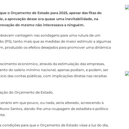
 que o Orçamento de Estado para 2025, apesar das fitas do
de, a aprovação desse era quase uma inevitabilidade, na
rovação do mesmo não interessava a ninguém.
umbravam vantagem nas sondagens para uma rutura de um
ão (PS), tanto mais que as medidas de maior estímulo a algumas
têm, produzido os efeitos desejados para promover uma dinâmica
escimento económico, através da estimulação das empresas,
to do salário mínimo nacional, apenas podiam, e podem, ser
io das contas públicas, com implicações diretas nas receitas
ovação do Orçamento de Estado.
m cenário em que pouco, ou nada, seria alterado, acrescendo à
 Nuno Santos, dando-lhe uma roupagem de estadista e politico
nte.
as condições para que o Orçamento de Estado visse a luz do dia,