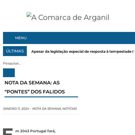
MENU
ÚLTIMAS
Apesar da legislação especial de resposta à tempestade Kri
NOTA DA SEMANA: AS
“PONTES” DOS FALIDOS
JANEIRO 11, 2024
-
NOTA DA SEMANA
,
NOTÍCIAS
E
m 2043 Portugal fará,