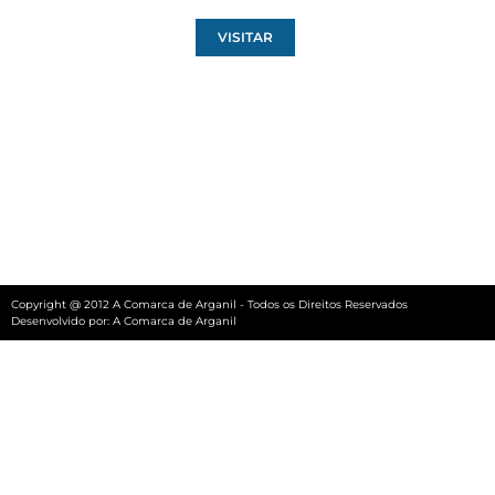
VISITAR
Copyright @ 2012 A Comarca de Arganil - Todos os Direitos Reservados
Desenvolvido por:
A Comarca de Arganil