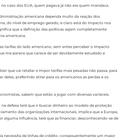
al, no caso dos EUA, quem pagava já não era quem mandava.
dministração americana dependa muito da reação dos
rna, do nível de emprego gerado, e claro está do impacto nos
gnifica que a definição das políticas sejam completamente
mia americana.
as tarifas do lado americano, sem antes perceber o impacto
que me parece que carece de ser devidamente estudado e
zer que vai retaliar e impor tarifas mais pesadas não passa, para
ar deles, preferindo atirar para os americanos as perdas e os
onomistas, sabem que estão a jogar com diversas variáveis.
r na defesa terá que ir buscar dinheiro ao modelo de proteção
nciamento das organizações internacionais, implica que a Europa,
ter alguma influência, terá que as financiar, desconhecendo-se de
ia necessita de linhas de crédito, consequentemente um maior