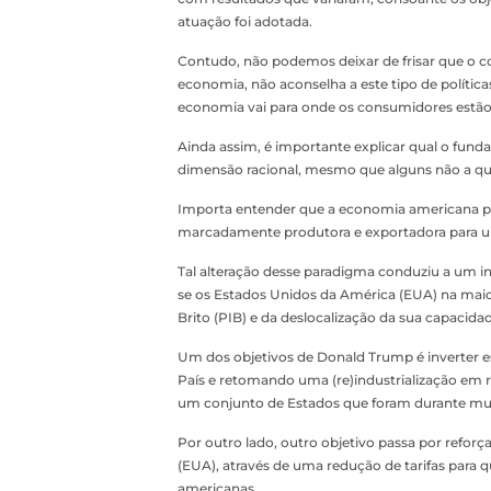
atuação foi adotada.
Contudo, não podemos deixar de frisar que o co
economia, não aconselha a este tipo de polític
economia vai para onde os consumidores estão 
Ainda assim, é importante explicar qual o fu
dimensão racional, mesmo que alguns não a quei
Importa entender que a economia americana p
marcadamente produtora e exportadora para 
Tal alteração desse paradigma conduziu a um i
se os Estados Unidos da América (EUA) na mai
Brito (PIB) e da deslocalização da sua capacid
Um dos objetivos de Donald Trump é inverter es
País e retomando uma (re)industrialização em r
um conjunto de Estados que foram durante mu
Por outro lado, outro objetivo passa por refor
(EUA), através de uma redução de tarifas para q
americanas.