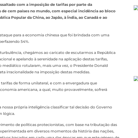
saltado com a imposição de tarifas por parte da
 de cem países no mundo, com especial incidência ao bloco
lica Popular da China, ao Japão, à Índia, ao Canadá e ao
destaque para a economia chinesa que foi brindada com uma
, perfazendo 54%.
 turbulência, chegámos ao caricato de escutarmos a República
ional e apelando à serenidade na aplicação destas tarifas,
 mediático rotularam, mais uma vez, o Presidente Donald
ta irracionalidade na imposição destas medidas.
 tarifas de forma unilateral, e com a envergadura que
economia americana, a qual, muito provavelmente, sofrerá
nossa própria inteligência classificar tal decisão do Governo
 lógica.
imento de políticas protecionistas, com base na tributação das
experimentada em diversos momentos da história das nações,
jetivos traçados em cada uma das épocas em que este género de