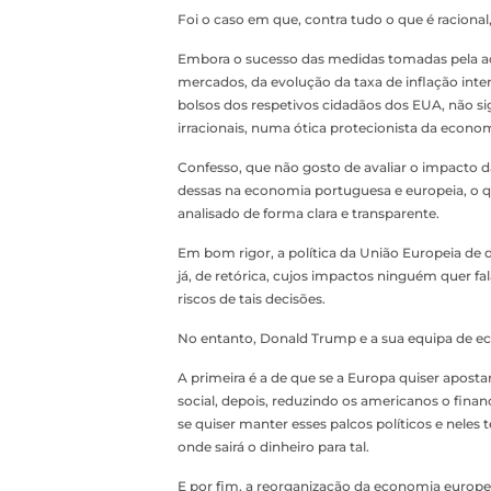
Foi o caso em que, contra tudo o que é racion
Embora o sucesso das medidas tomadas pela a
mercados, da evolução da taxa de inflação inte
bolsos dos respetivos cidadãos dos EUA, não si
irracionais, numa ótica protecionista da econo
Confesso, que não gosto de avaliar o impacto d
dessas na economia portuguesa e europeia, o 
analisado de forma clara e transparente.
Em bom rigor, a política da União Europeia de di
já, de retórica, cujos impactos ninguém quer fal
riscos de tais decisões.
No entanto, Donald Trump e a sua equipa de ec
A primeira é a de que se a Europa quiser aposta
social, depois, reduzindo os americanos o fina
se quiser manter esses palcos políticos e neles 
onde sairá o dinheiro para tal.
E por fim, a reorganização da economia europe