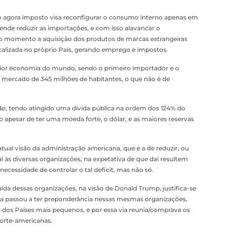
o agora imposto visa reconfigurar o consumo interno apenas em
nde reduzir as importações, e com isso alavancar o
 momento a aquisição dos produtos de marcas estrangeiras
calizada no próprio País, gerando emprego e impostos.
ior economia do mundo, sendo o primeiro importador e o
 mercado de 345 milhões de habitantes, o que não é de
o, tendo atingido uma dívida pública na ordem dos 124% do
to apesar de ter uma moeda forte, o dólar, e as maiores reservas
atual visão da administração americana, que é a de reduzir, ou
 às diversas organizações, na expetativa de que daí resultem
ecessidade de controlar o tal deficit, mas não só.
da dessas organizações, na visão de Donald Trump, justifica-se
a passou a ter preponderância nessas mesmas organizações,
 dos Países mais pequenos, e por essa via reunia/comprava os
norte-americanas.