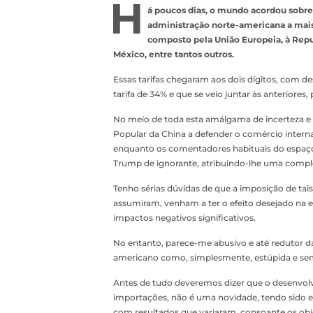
H
á poucos dias, o mundo acordou sobres
administração norte-americana a mais
composto pela União Europeia, à Repub
México, entre tantos outros.
Essas tarifas chegaram aos dois dígitos, com 
tarifa de 34% e que se veio juntar às anteriores
No meio de toda esta amálgama de incerteza e
Popular da China a defender o comércio internac
enquanto os comentadores habituais do espaço
Trump de ignorante, atribuindo-lhe uma comple
Tenho sérias dúvidas de que a imposição de tais
assumiram, venham a ter o efeito desejado na 
impactos negativos significativos.
No entanto, parece-me abusivo e até redutor da 
americano como, simplesmente, estúpida e sem
Antes de tudo deveremos dizer que o desenvolv
importações, não é uma novidade, tendo sido 
com resultados que variaram, consoante os ob