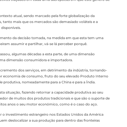
ntexto atual, sendo marcado pela forte globalização da
as, tanto mais que os mercados são demasiado voláteis e a
disponíveis.
ndamento da decisão tomada, na medida em que esta tem uma
ram assumir e partilhar, vá-se lá perceber porquê.
assou, algumas décadas a esta parte, de uma dimensão
uma dimensão consumidora e importadora.
ncremento dos serviços, em detrimento da indústria, tornando-
or economia de consumo, fruto do seu elevado Produto Interno
ade produtiva, nomeadamente para a China e para a Índia.
ta situação, fazendo retornar a capacidade produtiva ao seu
edor de muitos dos produtos tradicionais e que são o suporte de
itos anos o seu motor económico, como é o caso do aço.
çar o investimento estrangeiro nos Estados Unidos da América
uem deslocalizar a sua produção para dentro das fronteiras