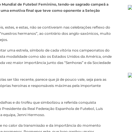
 Mundial de Futebol Feminino, tendo-se sagrado campeã a
e uma emotiva final que teve como oponente a Seleção
s, estes, e estas, não se contiveram nas celebrações reflexo do
uestros hermanos”, ao contrário dos anglo-saxónicos, muito
ejos.
ntar uma estrela, símbolo de cada vitória nos campeonatos do
esta modalidade como são os Estados Unidos da América, onde
da vez maior importância junto das “Senhoras” e da Sociedade
las ser tão recente, parece que já de pouco vale, seja para as
 próprias heroínas e responsáveis máximas pela importante
alhas e do troféu que simbolizou a referida conquista
o Presidente da Real Federação Espanhola de Futebol, Luís
da equipa, Jenni Hermoso.
ue no calor da transmissão e da importância do momento
se pormenor. Pormenor este, que logo ganhou maior