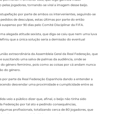
 pelas jogadoras, tornando-se viral a imagem desse beijo.
estupefação por parte de ambos os intervenientes, seguindo-se
edidos de desculpas, estas últimas por parte do então
á suspenso por 90 dias pelo Comité Disciplinar da FIFA.
 uma alegada atitude sexista, que diga-se caiu que nem uma luva
 definiu que a única solução seria a demissão do eventual
união extraordinária da Assembleia Geral da Real Federação, que
, e suscitando uma salva de palmas da audiência, onde se
do género feminino, pois como as coisas por cá andam nunca
ão do género.
por parte da Real Federação Espanhola dando a entender a
recendo desvendar uma proximidade e cumplicidade entre as
 veio a público dizer que, afinal, o beijo não tinha sido
 da Federação por tal ato e pedindo consequências,
algumas profissionais, totalizando cerca de 80 jogadores, que