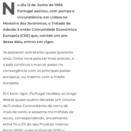
N
o dia 12 de Junho de 1985
Portugal assinou, com pompa e
circunstância, em Lisboa no
Mosteiro dos Jerónimos, o Tratado de
Adesão à então Comunidade Económica
Europeia (CEE) que, volvido um ano
dessa data, entrou em vigor.
Já passaram entretanto quase quarenta
anos, trinta nove para ser mais preciso, e
o país continua a marcar passo na
convergência com os principais países
europeus, ou mesmo com a média
europeia.
Em bom rigor, Portugal recebeu ao longo
destas quase quatro décadas um volume
de Fundos Comunitários de cerca de
mais de cento e sessenta mil milhões de
euros, correspondendo, anualmente,
entre 1% a 2% do seu Produto Interno
Bruto (PIB), e até ao final de 2030 a