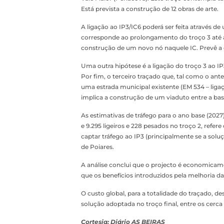
Está prevista a construção de 12 obras de arte.
A ligação ao IP3/IC6 poderá ser feita através d
corresponde ao prolongamento do troço 3 até ao
construção de um novo nó naquele IC. Prevê a 
Uma outra hipótese é a ligação do troço 3 ao I
Por fim, o terceiro traçado que, tal como o ant
uma estrada municipal existente (EM 534 – ligaçã
implica a construção de um viaduto entre a bas
As estimativas de tráfego para o ano base (2027
e 9.295 ligeiros e 228 pesados no troço 2, refer
captar tráfego ao IP3 (principalmente se a soluç
de Poiares.
A análise conclui que o projecto é economicame
que os benefícios introduzidos pela melhoria da
O custo global, para a totalidade do traçado, de
solução adoptada no troço final, entre os cerca
Cortesia: Diário AS BEIRAS