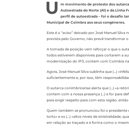
U
m movimento de protesto dos autarcas 
Autoestrada do Norte (A1) e da Linha 
perfil de autoestrada – foi o desafio
Municipal de Coimbra aos seus congéneres.
Este é o “aviso” deixado por José Manuel Silva
prevista pelo Governo, não prevê transformar o
A tomada de posição vem reforçar o que o autar
todos estiverem disponíveis para cortarem a au
modernização do IP3, contem com Coimbra na pr
Agora, José Manuel Silva sublinha que (…) «infe
suficientemente e, por isso, têm responsabilida
O autarca conimbricense alerta que (…) «a retóri
contem com a nossa presença (…) e for para defi
para exigir respeito para com esta região, ent
Quem também se pronunciou foi o presidente d
torto» e os (…) «altos níveis de sinistralidade
em relação ao traçado e à forma como o mesmo