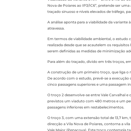
Nova de Poiares ao IP3/IC6”, pretende ser uma a
traçado sinuoso e níveis elevados de tráfego, p
A análise aponta para a viabilidade da variante
atravessa.
Em termos de viabilidade ambiental, o estudo c
realizada desde que se acautelem os requisitos
serem definidas as medidas de minimização ad
Para além do traçado, divido em três troços, e
A construção de um primeiro troço, que liga o nó
De acordo com o estudo, prevê-se a execução de
cinco passagens superiores e uma passagem inf
O troço 2 desenvolve-se entre Vale Carvalhal e
previstos um viaduto com 480 metros e um p
passagens inferiores em restabelecimentos.
O troço 3, com uma extensão total de 13,7 km, t
direcção a Vila Nova de Poiares, contorna a vila
Vale Maior (Penacova). Este troço contempla ta