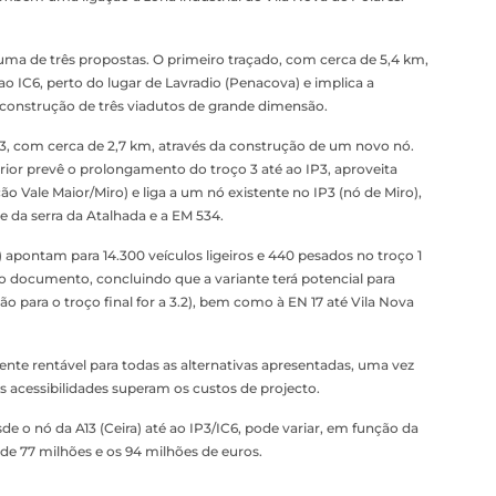
e uma de três propostas. O primeiro traçado, com cerca de 5,4 km,
 IC6, perto do lugar de Lavradio (Penacova) e implica a
construção de três viadutos de grande dimensão.
P3, com cerca de 2,7 km, através da construção de um novo nó.
erior prevê o prolongamento do troço 3 até ao IP3, aproveita
o Vale Maior/Miro) e liga a um nó existente no IP3 (nó de Miro),
e da serra da Atalhada e a EM 534.
) apontam para 14.300 veículos ligeiros e 440 pesados no troço 1
e o documento, concluindo que a variante terá potencial para
ão para o troço final for a 3.2), bem como à EN 17 até Vila Nova
nte rentável para todas as alternativas apresentadas, uma vez
s acessibilidades superam os custos de projecto.
sde o nó da A13 (Ceira) até ao IP3/IC6, pode variar, em função da
 de 77 milhões e os 94 milhões de euros.