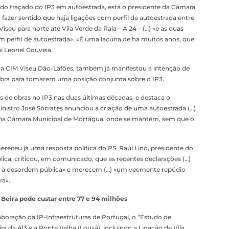
o traçado do IP3 em autoestrada, está o presidente da Câmara
azer sentido que haja ligações com perfil de autoestrada entre
Viseu para norte até Vila Verde da Raia – A 24 – (…) «e as duas
m perfil de autoestrada». «É uma lacuna de há muitos anos, que
i Leonel Gouveia.
da CIM Viseu Dão-Lafões, também já manifestou a intenção de
bra para tomarem uma posição conjunta sobre o IP3.
 de obras no IP3 nas duas últimas décadas, e destaca o
istro José Sócrates anunciou a criação de uma autoestrada (…)
sta na Câmara Municipal de Mortágua, onde se mantém, sem que o
eceu já uma resposta política do PS. Raúl Lino, presidente do
ca, criticou, em comunicado, que as recentes declarações (…)
 à desordem pública» e merecem (…) «um veemente repúdio
ra».
a Beira pode custar entre 77 e 94 milhões
oração da IP-Infraestruturas de Portugal, o “Estudo de
ra da A13 e a Ponte Velha (Lousã), incluindo a Ligação de Vila