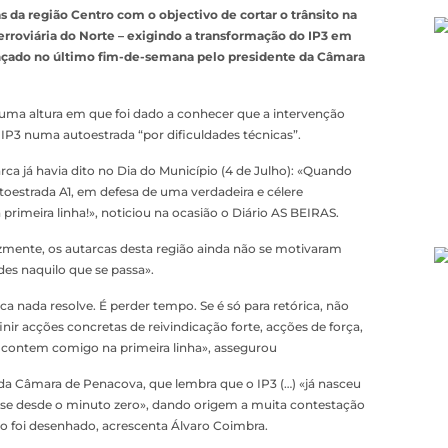
da região Centro com o objectivo de cortar o trânsito na
Ferroviária do Norte – exigindo a transformação do IP3 em
 lançado no último fim-de-semana pelo presidente da Câmara
 numa altura em que foi dado a conhecer que a intervenção
 IP3 numa autoestrada “por dificuldades técnicas”.
ca já havia dito no Dia do Município (4 de Julho): «Quando
toestrada A1, em defesa de uma verdadeira e célere
imeira linha!», noticiou na ocasião o Diário AS BEIRAS.
lizmente, os autarcas desta região ainda não se motivaram
des naquilo que se passa».
ca nada resolve. É perder tempo. Se é só para retórica, não
nir acções concretas de reivindicação forte, acções de força,
ão contem comigo na primeira linha», assegurou
a Câmara de Penacova, que lembra que o IP3 (…) «já nasceu
, quase desde o minuto zero», dando origem a muita contestação
 foi desenhado, acrescenta Álvaro Coimbra.