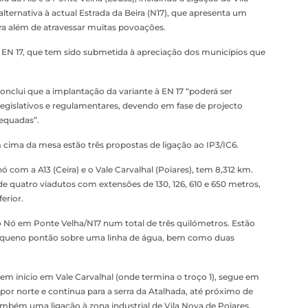
lternativa à actual Estrada da Beira (N17), que apresenta um
ara além de atravessar muitas povoações.
 à EN 17, que tem sido submetida à apreciação dos municípios que
onclui que a implantação da variante à EN 17 “poderá ser
 legislativos e regulamentares, devendo em fase de projecto
equadas”.
m cima da mesa estão três propostas de ligação ao IP3/IC6.
 com a A13 (Ceira) e o Vale Carvalhal (Poiares), tem 8,312 km.
 quatro viadutos com extensões de 130, 126, 610 e 650 metros,
erior.
 o Nó em Ponte Velha/N17 num total de três quilómetros. Estão
equeno pontão sobre uma linha de água, bem como duas
em início em Vale Carvalhal (onde termina o troço 1), segue em
 por norte e continua para a serra da Atalhada, até próximo de
mbém uma ligação à zona industrial de Vila Nova de Poiares.