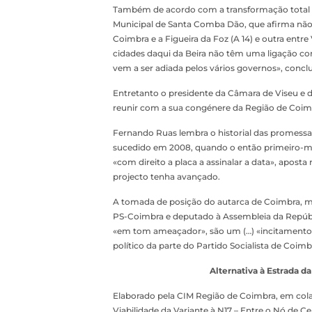
Também de acordo com a transformação total d
Municipal de Santa Comba Dão, que afirma não f
Coimbra e a Figueira da Foz (A 14) e outra entre 
cidades daqui da Beira não têm uma ligação co
vem a ser adiada pelos vários governos», conclu
Entretanto o presidente da Câmara de Viseu e 
reunir com a sua congénere da Região de Coim
Fernando Ruas lembra o historial das promessas
sucedido em 2008, quando o então primeiro-min
«com direito a placa a assinalar a data», apo
projecto tenha avançado.
A tomada de posição do autarca de Coimbra, mer
PS-Coimbra e deputado à Assembleia da Repúbli
«em tom ameaçador», são um (…) «incitamento
político da parte do Partido Socialista de Coimb
Alternativa à Estrada d
Elaborado pela CIM Região de Coimbra, em colab
Viabilidade da Variante à N17 – Entre o Nó de Cei