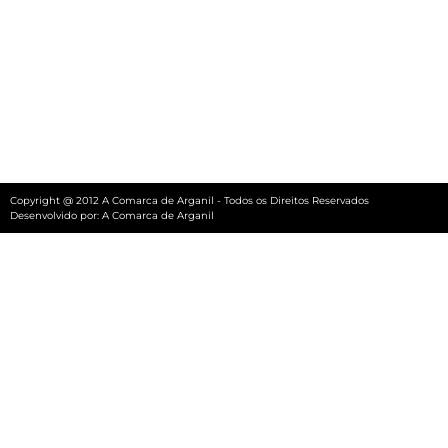
Copyright @ 2012 A Comarca de Arganil - Todos os Direitos Reservados
Desenvolvido por:
A Comarca de Arganil