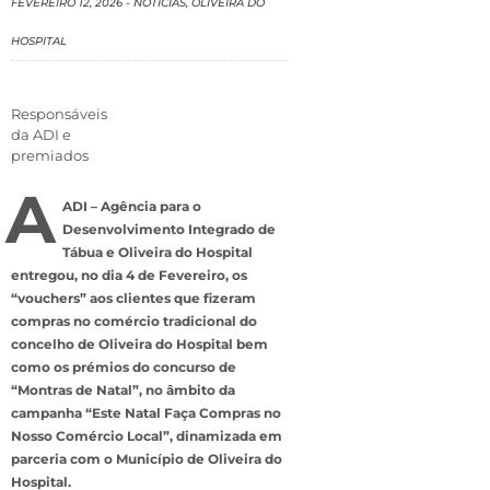
FEVEREIRO 12, 2026
-
NOTÍCIAS
,
OLIVEIRA DO
HOSPITAL
Responsáveis
da ADI e
premiados
A
ADI – Agência para o
Desenvolvimento Integrado de
Tábua e Oliveira do Hospital
entregou, no dia 4 de Fevereiro, os
“vouchers” aos clientes que fizeram
compras no comércio tradicional do
concelho de Oliveira do Hospital bem
como os prémios do concurso de
“Montras de Natal”, no âmbito da
campanha “Este Natal Faça Compras no
Nosso Comércio Local”, dinamizada em
parceria com o Município de Oliveira do
Hospital.