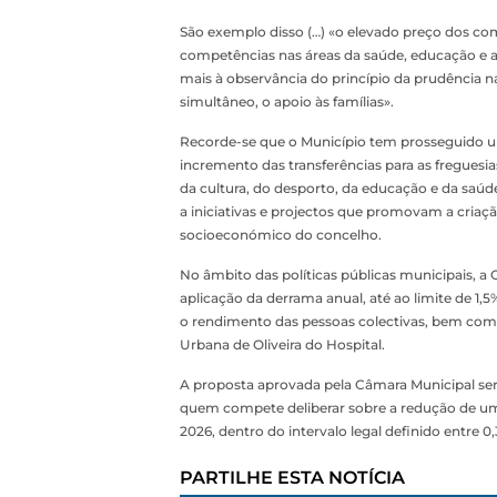
São exemplo disso (…) «o elevado preço dos com
competências nas áreas da saúde, educação e ac
mais à observância do princípio da prudência 
simultâneo, o apoio às famílias».
Recorde-se que o Município tem prosseguido u
incremento das transferências para as freguesias
da cultura, do desporto, da educação e da saú
a iniciativas e projectos que promovam a criaç
socioeconómico do concelho.
No âmbito das políticas públicas municipais, a 
aplicação da derrama anual, até ao limite de 1,5%
o rendimento das pessoas colectivas, bem como
Urbana de Oliveira do Hospital.
A proposta aprovada pela Câmara Municipal será
quem compete deliberar sobre a redução de um 
2026, dentro do intervalo legal definido entre 0
PARTILHE ESTA NOTÍCIA