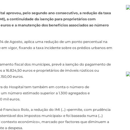
tal aprovou, pelo segundo ano consecutivo, a redução da taxa
MI), a continuidade da isenção para proprietários com
il euros e a manutenção dos benefícios associados ao número
 14 de Agosto, aplica uma redução de um ponto percentual na
e em vigor, fixando a taxa incidente sobre os prédios urbanos em
avamento fiscal dos munícipes, prevê a isenção do pagamento de
 a 16.824,50 euros e proprietários de imóveis rústicos ou
.150,00 euros.
eira do Hospital tem também em conta o número de
 um número estimado superior a 1.300 agregados e
0 mil euros.
é Francisco Rolo, a redução do IMI (…) «permite, com prudência
ustentável dos impostos municipais» e foi baseada numa (…)
ual contexto económico», marcado por factores que diminuem a
te a despesa.