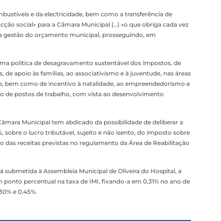
bustíveis e da electricidade, bem como a transferência de
ção social» para a Câmara Municipal (…) «o que obriga cada vez
na gestão do orçamento municipal, prosseguindo, em
ma política de desagravamento sustentável dos impostos, de
, de apoio às famílias, ao associativismo e à juventude, nas áreas
de, bem como de incentivo à natalidade, ao empreendedorismo e
ão de postos de trabalho, com vista ao desenvolvimento
Câmara Municipal tem abdicado da possibilidade de deliberar a
, sobre o lucro tributável, sujeito e não isento, do imposto sobre
 das receitas previstas no regulamento da Área de Reabilitação
 submetida à Assembleia Municipal de Oliveira do Hospital, a
ponto percentual na taxa de IMI, fixando-a em 0,31% no ano de
,30% e 0,45%.