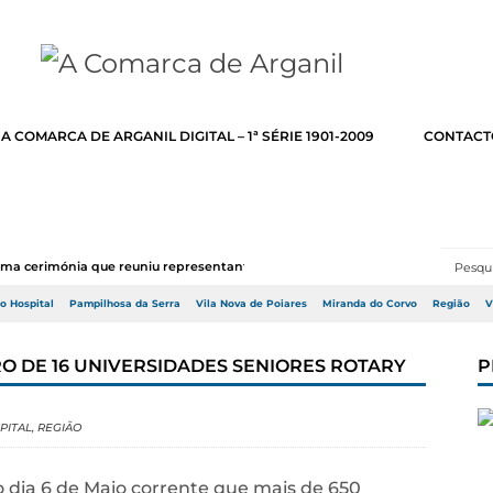
A COMARCA DE ARGANIL DIGITAL – 1ª SÉRIE 1901-2009
CONTACT
numa cerimónia que reuniu representantes do Go...
do Hospital
Pampilhosa da Serra
Vila Nova de Poiares
Miranda do Corvo
Região
V
RO DE 16 UNIVERSIDADES SENIORES ROTARY
P
PITAL
,
REGIÃO
no dia 6 de Maio corrente que mais de 650