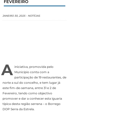
FEVEREIRO
JANEIRO 30, 2025
-
NOTÍCIAS
A
iniciativa, promovida pelo
Município conta com a
participação de 19 restaurantes, de
norte a sul do concelho, e tem lugar já
este fim-de-semana, entre 31 e 2 de
Fevereiro, tendo como objectivo
promover e dar a conhecer esta iguaria
típica desta região serrana – o Borrego
DOP Serra da Estrela.