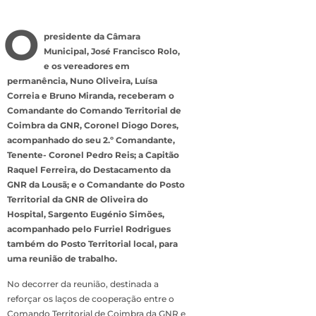
O
presidente da Câmara
Municipal, José Francisco Rolo,
e os vereadores em
permanência, Nuno Oliveira, Luísa
Correia e Bruno Miranda, receberam o
Comandante do Comando Territorial de
Coimbra da GNR, Coronel Diogo Dores,
acompanhado do seu 2.º Comandante,
Tenente- Coronel Pedro Reis; a Capitão
Raquel Ferreira, do Destacamento da
GNR da Lousã; e o Comandante do Posto
Territorial da GNR de Oliveira do
Hospital, Sargento Eugénio Simões,
acompanhado pelo Furriel Rodrigues
também do Posto Territorial local, para
uma reunião de trabalho.
No decorrer da reunião, destinada a
reforçar os laços de cooperação entre o
Comando Territorial de Coimbra da GNR e