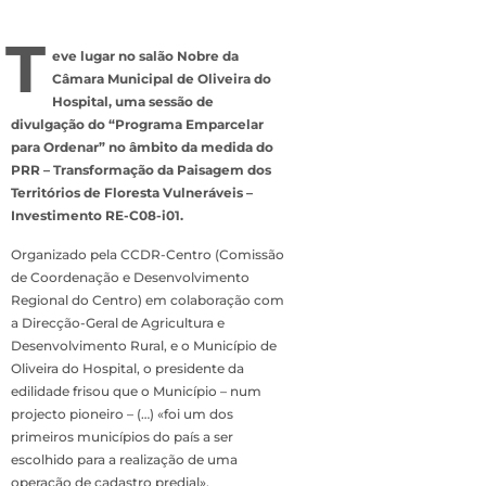
T
eve lugar no salão Nobre da
Câmara Municipal de Oliveira do
Hospital, uma sessão de
divulgação do “Programa Emparcelar
para Ordenar” no âmbito da medida do
PRR – Transformação da Paisagem dos
Territórios de Floresta Vulneráveis –
Investimento RE-C08-i01.
Organizado pela CCDR-Centro (Comissão
de Coordenação e Desenvolvimento
Regional do Centro) em colaboração com
a Direcção-Geral de Agricultura e
Desenvolvimento Rural, e o Município de
Oliveira do Hospital, o presidente da
edilidade frisou que o Município – num
projecto pioneiro – (…) «foi um dos
primeiros municípios do país a ser
escolhido para a realização de uma
operação de cadastro predial»,