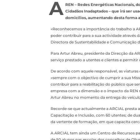
A
REN – Redes Energéticas Nacionais, d
Cidadãos Inadaptados – que irá ser usa
domicílios, aumentando desta forma a 
«Reconhecemos a importância do trabalho a AR
poder contribuir para a sua actividade através d
Directora de Sustentabilidade e Comunicação 
Para Artur Abreu, presidente da Direcção da ARC
serviço prestado a utentes e clientes e permiti
De acordo com aquele responsável, as viaturas
«sempre com o objectivo de cumprir a sua Miss
contribuir para a reabilitação do público que s
empresa com a dimensão e o impacto da REN no
Artur Abreu no momento da entrega do veículo
Recorde-se que actualmente a ARCIAL presta a
Capacitação e Inclusão, com 60 utentes; de dua
da vertente de formação, em que capacita cerc
A ARCIAL tem ainda um Centro de Recursos para
de 50 alunos nas escolas dos concelhos de Olive