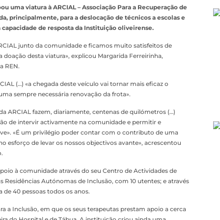
oou uma viatura à ARCIAL – Associação Para a Recuperação de
da, principalmente, para a deslocação de técnicos a escolas e
capacidade de resposta da Instituição oliveirense.
CIAL junto da comunidade e ficamos muito satisfeitos de
a doação desta viatura», explicou Margarida Ferreirinha,
da REN.
IAL (…) «a chegada deste veículo vai tornar mais eficaz o
r uma sempre necessária renovação da frota».
 da ARCIAL fazem, diariamente, centenas de quilómetros (…)
ão de intervir activamente na comunidade e permitir e
erve». «É um privilégio poder contar com o contributo de uma
 esforço de levar os nossos objectivos avante», acrescentou
.
poio à comunidade através do seu Centro de Actividades de
s Residências Autónomas de Inclusão, com 10 utentes; e através
a de 40 pessoas todos os anos.
 a Inclusão, em que os seus terapeutas prestam apoio a cerca
ira do Hospital e de Tábua. A instituição criou ainda uma