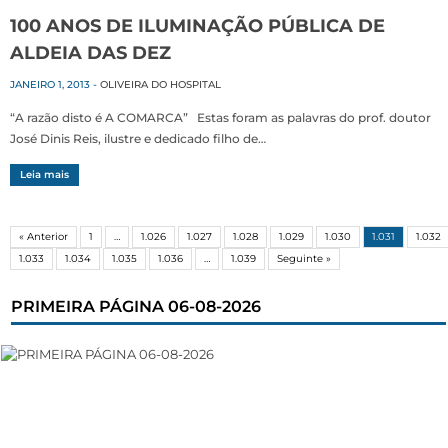
100 ANOS DE ILUMINAÇÃO PÚBLICA DE
ALDEIA DAS DEZ
JANEIRO 1, 2013
-
OLIVEIRA DO HOSPITAL
“A razão disto é A COMARCA” Estas foram as palavras do prof. doutor
José Dinis Reis, ilustre e dedicado filho de…
Leia mais
« Anterior
1
…
1.026
1.027
1.028
1.029
1.030
1.031
1.032
1.033
1.034
1.035
1.036
…
1.039
Seguinte »
PRIMEIRA PÁGINA 06-08-2026