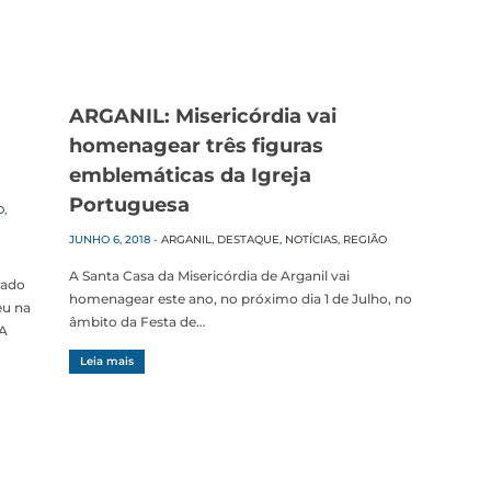
ARGANIL: Misericórdia vai
homenagear três figuras
emblemáticas da Igreja
Portuguesa
O
,
JUNHO 6, 2018
-
ARGANIL
,
DESTAQUE
,
NOTÍCIAS
,
REGIÃO
A Santa Casa da Misericórdia de Arganil vai
cado
homenagear este ano, no próximo dia 1 de Julho, no
eu na
âmbito da Festa de…
CA
Leia mais