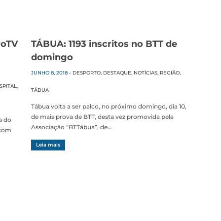
roTV
TÁBUA: 1193 inscritos no BTT de
domingo
JUNHO 8, 2018
-
DESPORTO
,
DESTAQUE
,
NOTÍCIAS
,
REGIÃO
,
SPITAL
,
TÁBUA
Tábua volta a ser palco, no próximo domingo, dia 10,
de mais prova de BTT, desta vez promovida pela
a do
Associação “BTTábua”, de…
 com
Leia mais