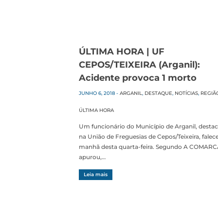
ÚLTIMA HORA | UF
CEPOS/TEIXEIRA (Arganil):
Acidente provoca 1 morto
JUNHO 6, 2018
-
ARGANIL
,
DESTAQUE
,
NOTÍCIAS
,
REGIÃ
ÚLTIMA HORA
Um funcionário do Município de Arganil, desta
na União de Freguesias de Cepos/Teixeira, falec
manhã desta quarta-feira. Segundo A COMAR
apurou,…
Leia mais