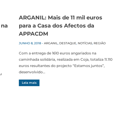
ARGANIL: Mais de 11 mil euros
 na
para a Casa dos Afectos da
APPACDM
JUNHO 8, 2018
-
ARGANIL
,
DESTAQUE
,
NOTÍCIAS
,
REGIÃO
Com a entrega de 1610 euros angariados na
caminhada solidária, realizada em Coja, totaliza 11.110
euros resultantes do projecto “Estamos juntos”,
desenvolvido…
u
Leia mais