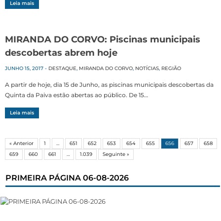
Leia mais
MIRANDA DO CORVO: Piscinas municipais
descobertas abrem hoje
JUNHO 15, 2017
-
DESTAQUE
,
MIRANDA DO CORVO
,
NOTÍCIAS
,
REGIÃO
A partir de hoje, dia 15 de Junho, as piscinas municipais descobertas da
Quinta da Paiva estão abertas ao público. De 15…
Leia mais
« Anterior
1
…
651
652
653
654
655
656
657
658
659
660
661
…
1.039
Seguinte »
PRIMEIRA PÁGINA 06-08-2026