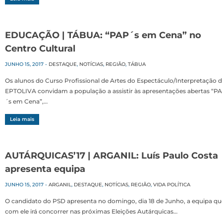
EDUCAÇÃO | TÁBUA: “PAP´s em Cena” no
Centro Cultural
JUNHO 15, 2017
-
DESTAQUE
,
NOTÍCIAS
,
REGIÃO
,
TÁBUA
Os alunos do Curso Profissional de Artes do Espectáculo/Interpretação 
EPTOLIVA convidam a população a assistir às apresentações abertas “P
´s em Cena”,…
Leia mais
AUTÁRQUICAS’17 | ARGANIL: Luís Paulo Costa
apresenta equipa
JUNHO 15, 2017
-
ARGANIL
,
DESTAQUE
,
NOTÍCIAS
,
REGIÃO
,
VIDA POLÍTICA
O candidato do PSD apresenta no domingo, dia 18 de Junho, a equipa qu
com ele irá concorrer nas próximas Eleições Autárquicas…