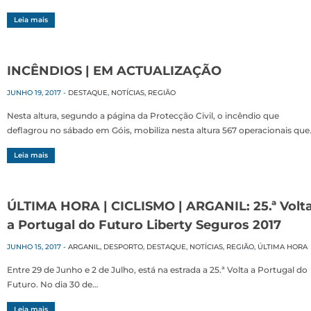
Leia mais
INCÊNDIOS | EM ACTUALIZAÇÃO
JUNHO 19, 2017
-
DESTAQUE
,
NOTÍCIAS
,
REGIÃO
Nesta altura, segundo a página da Protecção Civil, o incêndio que
deflagrou no sábado em Góis, mobiliza nesta altura 567 operacionais que
Leia mais
ÚLTIMA HORA | CICLISMO | ARGANIL: 25.ª Volt
a Portugal do Futuro Liberty Seguros 2017
JUNHO 15, 2017
-
ARGANIL
,
DESPORTO
,
DESTAQUE
,
NOTÍCIAS
,
REGIÃO
,
ÚLTIMA HORA
Entre 29 de Junho e 2 de Julho, está na estrada a 25.ª Volta a Portugal do
Futuro. No dia 30 de…
Leia mais