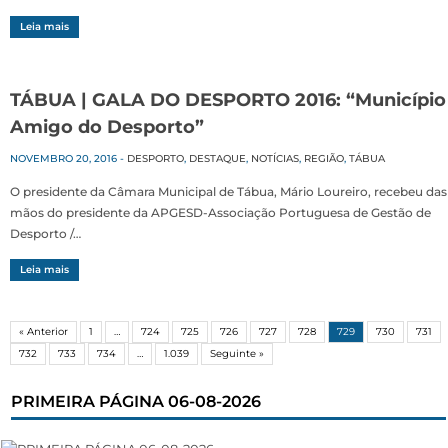
Leia mais
TÁBUA | GALA DO DESPORTO 2016: “Município
Amigo do Desporto”
NOVEMBRO 20, 2016
-
DESPORTO
,
DESTAQUE
,
NOTÍCIAS
,
REGIÃO
,
TÁBUA
O presidente da Câmara Municipal de Tábua, Mário Loureiro, recebeu das
mãos do presidente da APGESD-Associação Portuguesa de Gestão de
Desporto /…
Leia mais
« Anterior
1
…
724
725
726
727
728
729
730
731
732
733
734
…
1.039
Seguinte »
PRIMEIRA PÁGINA 06-08-2026