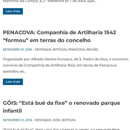
Martinho da Cortiça, a 2.ª Maratona BTT do Alva, que…
Leia mais
PENACOVA: Companhia de Artilharia 1542
“formou” em terras do concelho
SETEMBRO 21, 2016
-
DESTAQUE
,
NOTÍCIAS
,
PENACOVA
,
REGIÃO
Organizado por Alfredo Santos Fonseca, de S. Pedro de Alva, o encontro
convívio da Companhia de Artilharia 1542, em terras de Penacova
assinalou as…
Leia mais
GÓIS: “Está bué da fixe” o renovado parque
infantil
SETEMBRO 21, 2016
-
DESTAQUE
,
GÓIS
,
NOTÍCIAS
“Está bué da fixe”, dizia uma das crianças quando, na segunda-feira,