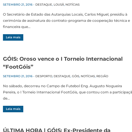
SETEMBRO 21, 2016
-
DESTAQUE
,
LOUSÃ
,
NOTÍCIAS
O Secretário de Estado das Autarquias Locais, Carlos Miguel, presidiu à
cerimónia de assinatura do contrato-programa de cooperação técnica e
financeira que…
Leia mais
GÓIS: Oroso vence o I Torneio Internacional
“FootGóis”
SETEMBRO 21, 2016
-
DESPORTO
,
DESTAQUE
,
GÓIS
,
NOTÍCIAS
,
REGIÃO
No sábado, decorreu no Campo de Futebol Eng. Augusto Nogueira
Pereira, o I Torneio Internacional FootGóis, que contou com a participaç
de…
Leia mais
ÚLTIMA HORA | GÓIS: Ex-Presidente da