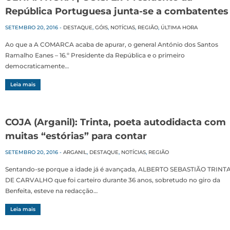
República Portuguesa junta-se a combatentes
SETEMBRO 20, 2016
-
DESTAQUE
,
GÓIS
,
NOTÍCIAS
,
REGIÃO
,
ÚLTIMA HORA
Ao que a A COMARCA acaba de apurar, o general António dos Santos
Ramalho Eanes – 16.º Presidente da República e o primeiro
democraticamente…
Leia mais
COJA (Arganil): Trinta, poeta autodidacta com
muitas “estórias” para contar
SETEMBRO 20, 2016
-
ARGANIL
,
DESTAQUE
,
NOTÍCIAS
,
REGIÃO
Sentando-se porque a idade já é avançada, ALBERTO SEBASTIÃO TRINT
DE CARVALHO que foi carteiro durante 36 anos, sobretudo no giro da
Benfeita, esteve na redacção…
Leia mais