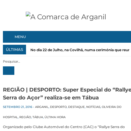
MENU
ÚLTIMAS
No dia 22 de Julho, na Covilhã, numa cerimónia que reuni
REGIÃO | DESPORTO: Super Especial do “Rally
Serra do Açor” realiza-se em Tábua
SETEMBRO 21, 2016
-
ARGANIL
,
DESPORTO
,
DESTAQUE
,
NOTÍCIAS
,
OLIVEIRA DO
HOSPITAL
,
REGIÃO
,
TÁBUA
,
ÚLTIMA HORA
Organizado pelo Clube Automóvel do Centro (CAC) o “Rallye Serra do