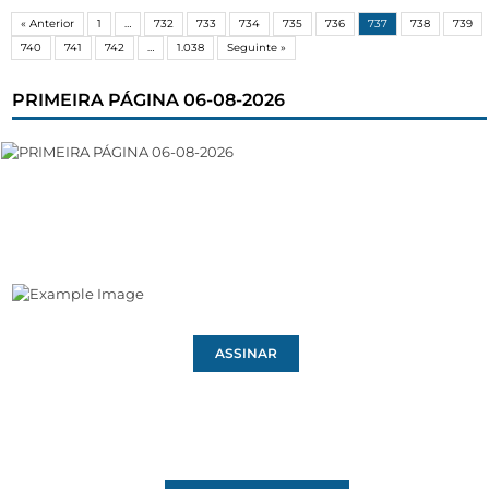
« Anterior
1
…
732
733
734
735
736
737
738
739
740
741
742
…
1.038
Seguinte »
PRIMEIRA PÁGINA 06-08-2026
ASSINAR