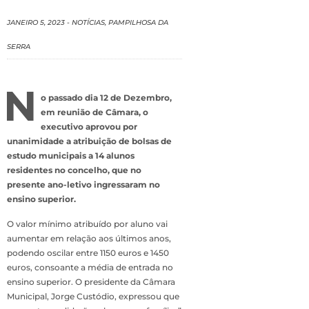
JANEIRO 5, 2023
-
NOTÍCIAS
,
PAMPILHOSA DA
SERRA
N
o passado dia 12 de Dezembro,
em reunião de Câmara, o
executivo aprovou por
unanimidade a atribuição de bolsas de
estudo municipais a 14 alunos
residentes no concelho, que no
presente ano-letivo ingressaram no
ensino superior.
O valor mínimo atribuído por aluno vai
aumentar em relação aos últimos anos,
podendo oscilar entre 1150 euros e 1450
euros, consoante a média de entrada no
ensino superior. O presidente da Câmara
Municipal, Jorge Custódio, expressou que