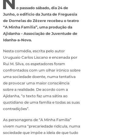
N
o passado sábado, dia 24 de
Junho, o edifício da Junta de Freguesia
de Dornelas do Zêzere recebeu o teatro
“A Minha Família”, uma produção da
Ajidanha – Associação de Juventude de
Idanha-a-Nova.
Nesta comédia, escrita pelo autor
Uruguaio Carlos Liscano e encenada por
Rui M. Silva, os espetadores foram
confrontados com um olhar irónico sobre
uma sociedade doente, numa tentativa
de provocar uma maior consciência
sobre a realidade. De acordo com a
Ajidanha, “o texto faz uma sátira ao
quotidiano de uma família e todas as suas
contradições”.
As personagens de “A Minha Família”
vivem numa “precariedade ridícula, numa
sociedade que impõe a ideia de que tudo