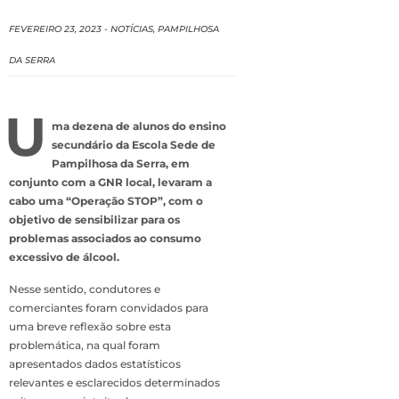
FEVEREIRO 23, 2023
-
NOTÍCIAS
,
PAMPILHOSA
DA SERRA
U
ma dezena de alunos do ensino
secundário da Escola Sede de
Pampilhosa da Serra, em
conjunto com a GNR local, levaram a
cabo uma “Operação STOP”, com o
objetivo de sensibilizar para os
problemas associados ao consumo
excessivo de álcool.
Nesse sentido, condutores e
comerciantes foram convidados para
uma breve reflexão sobre esta
problemática, na qual foram
apresentados dados estatísticos
relevantes e esclarecidos determinados