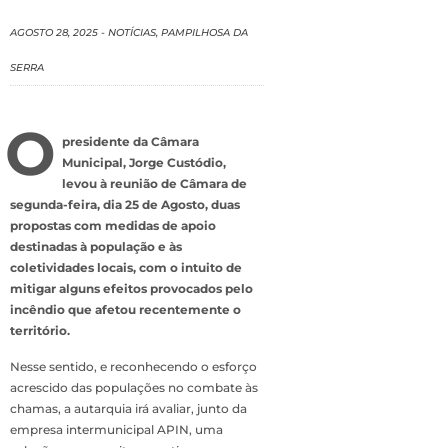
AGOSTO 28, 2025
-
NOTÍCIAS
,
PAMPILHOSA DA
SERRA
O
presidente da Câmara
Municipal, Jorge Custódio,
levou à reunião de Câmara de
segunda-feira, dia 25 de Agosto, duas
propostas com medidas de apoio
destinadas à população e às
coletividades locais, com o intuito de
mitigar alguns efeitos provocados pelo
incêndio que afetou recentemente o
território.
Nesse sentido, e reconhecendo o esforço
acrescido das populações no combate às
chamas, a autarquia irá avaliar, junto da
empresa intermunicipal APIN, uma