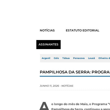
NOTÍCIAS
ESTATUTO EDITORIAL
ASSINANTES
Arganil
Góis
Tábua
Penacova
Lousã
Oliveira 
PAMPILHOSA DA SERRA: PROGRA
JUNHO 11, 2026
-
NOTÍCIAS
A
o longo do mês de Maio, o Programa “
Pampilhosa da Serra, continuou a apr