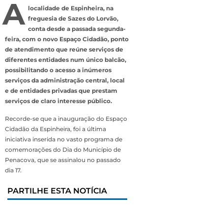
A
localidade de Espinheira, na
freguesia de Sazes do Lorvão,
conta desde a passada segunda-
feira, com o novo Espaço Cidadão, ponto
de atendimento que reúne serviços de
diferentes entidades num único balcão,
possibilitando o acesso a inúmeros
serviços da administração central, local
e de entidades privadas que prestam
serviços de claro interesse público.
Recorde-se que a inauguração do Espaço
Cidadão da Espinheira, foi a última
iniciativa inserida no vasto programa de
comemorações do Dia do Município de
Penacova, que se assinalou no passado
dia 17.
PARTILHE ESTA NOTÍCIA