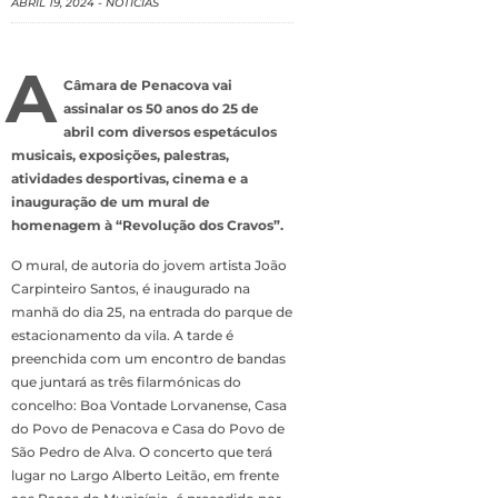
ABRIL 19, 2024
-
NOTÍCIAS
A
Câmara de Penacova vai
assinalar os 50 anos do 25 de
abril com diversos espetáculos
musicais, exposições, palestras,
atividades desportivas, cinema e a
inauguração de um mural de
homenagem à “Revolução dos Cravos”.
O mural, de autoria do jovem artista João
Carpinteiro Santos, é inaugurado na
manhã do dia 25, na entrada do parque de
estacionamento da vila. A tarde é
preenchida com um encontro de bandas
que juntará as três filarmónicas do
concelho: Boa Vontade Lorvanense, Casa
do Povo de Penacova e Casa do Povo de
São Pedro de Alva. O concerto que terá
lugar no Largo Alberto Leitão, em frente