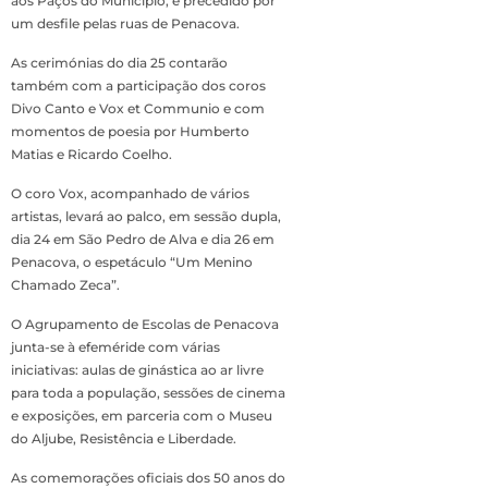
aos Paços do Município, é precedido por
um desfile pelas ruas de Penacova.
As cerimónias do dia 25 contarão
também com a participação dos coros
Divo Canto e Vox et Communio e com
momentos de poesia por Humberto
Matias e Ricardo Coelho.
O coro Vox, acompanhado de vários
artistas, levará ao palco, em sessão dupla,
dia 24 em São Pedro de Alva e dia 26 em
Penacova, o espetáculo “Um Menino
Chamado Zeca”.
O Agrupamento de Escolas de Penacova
junta-se à efeméride com várias
iniciativas: aulas de ginástica ao ar livre
para toda a população, sessões de cinema
e exposições, em parceria com o Museu
do Aljube, Resistência e Liberdade.
As comemorações oficiais dos 50 anos do