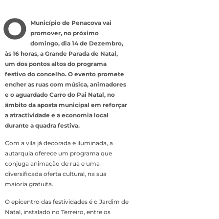
O
Município de Penacova vai
promover, no próximo
domingo, dia 14 de Dezembro,
às 16 horas, a Grande Parada de Natal,
um dos pontos altos do programa
festivo do concelho. O evento promete
encher as ruas com música, animadores
e o aguardado Carro do Pai Natal, no
âmbito da aposta municipal em reforçar
a atractividade e a economia local
durante a quadra festiva.
Com a vila já decorada e iluminada, a
autarquia oferece um programa que
conjuga animação de rua e uma
diversificada oferta cultural, na sua
maioria gratuita.
O epicentro das festividades é o Jardim de
Natal, instalado no Terreiro, entre os