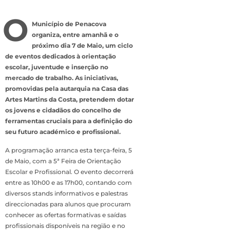
O
Município de Penacova
organiza, entre amanhã e o
próximo dia 7 de Maio, um ciclo
de eventos dedicados à orientação
escolar, juventude e inserção no
mercado de trabalho. As iniciativas,
promovidas pela autarquia na Casa das
Artes Martins da Costa, pretendem dotar
os jovens e cidadãos do concelho de
ferramentas cruciais para a definição do
seu futuro académico e profissional.
A programação arranca esta terça-feira, 5
de Maio, com a 5ª Feira de Orientação
Escolar e Profissional. O evento decorrerá
entre as 10h00 e as 17h00, contando com
diversos stands informativos e palestras
direccionadas para alunos que procuram
conhecer as ofertas formativas e saídas
profissionais disponíveis na região e no