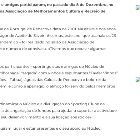
s e amigos participaram, no passado dia 8 de Dezembro, no
r na Associação de Melhoramentos Cultura e Recreio de
e de Portugal de Penacova data de 2001. Na altura e nos anos
agar de Azeite do Silveirinho, mas, este ano, que assinala os 23
ndémico – foi realizado no salão da Associação de
ente número de convivas». «Tivemos que recusar algumas
s participantes – sportinguistas e amigos do Núcleo de
“tibornada” “regada” com vinhos e espumantes “Tavfer Vinhos”
ões – Tábua), águas das Caldas de Penacova e bolo-rei da
bém, e como é apanágio, o almoço foi servido pelos membros
e dinamizar o Núcleo e a divulgação do Sporting Clube de
 de angariação de fundos para ajudar a suportar a actividade
 seu desenvolvimento e a sua ligação aos sócios».
iram lugar e estar presentes e o seu apoio ao Núcleo,