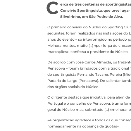
C
erca de três centenas de sportinguista
Convívio Sportinguista, que teve luga
Silveirinho, em São Pedro de Alva.
O primeiro convívio do Núcleo do Sporting Club
seguintes, foram realizados nas instalações do L
anos do evento – só interrompido no período pa
Melhoramentos, muito (…) «por força do cresc
marcações», confessa o presidente do Núcleo.
De acordo com José Carlos Almeida, os trezento
Penacova – foram brindados com a tradicional 
do sportinguista Fernando Tavares Pereira (Mid
Padaria do Largo (Penacova). De salientar tam
dos órgãos sociais do Núcleo.
O dirigente destaca que iniciativa, para além d
Portugal e o concelho de Penacova, é uma forma
geral do Núcleo mas, sobretudo (…) «melhorar o
«A organização agradece a todos os que consegu
nomeadamente na cobrança de quotas».