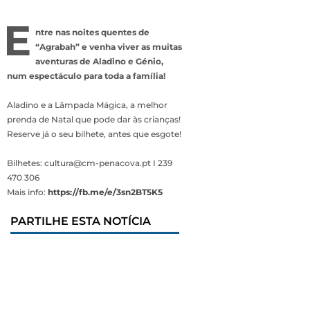
E
ntre nas noites quentes de
“Agrabah” e venha viver as muitas
aventuras de Aladino e Génio,
num espectáculo para toda a família!
Aladino e a Lâmpada Mágica, a melhor
prenda de Natal que pode dar às crianças!
Reserve já o seu bilhete, antes que esgote!
Bilhetes: cultura@cm-penacova.pt I 239
470 306
Mais info:
https://fb.me/e/3sn2BT5K5
PARTILHE ESTA NOTÍCIA