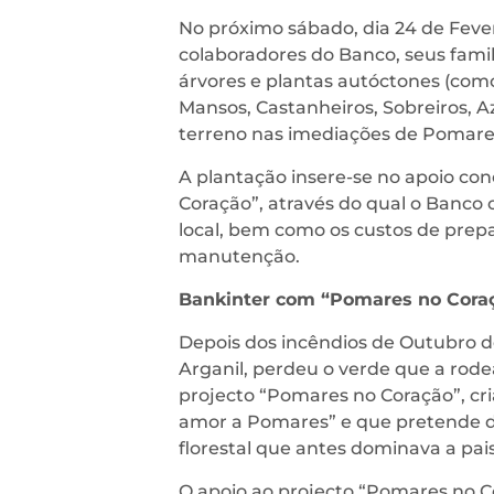
No próximo sábado, dia 24 de Fever
colaboradores do Banco, seus famil
árvores e plantas autóctones (como 
Mansos, Castanheiros, Sobreiros, A
terreno nas imediações de Pomares
A plantação insere-se no apoio co
Coração”, através do qual o Banco 
local, bem como os custos de prepa
manutenção.
Bankinter com “Pomares no Cora
Depois dos incêndios de Outubro d
Arganil, perdeu o verde que a rode
projecto “Pomares no Coração”, c
amor a Pomares” e que pretende da
florestal que antes dominava a pa
O apoio ao projecto “Pomares no C