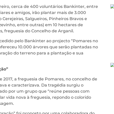
eiro, cerca de 400 voluntários Bankinter, entre
iares e amigos, irão plantar mais de 3.000
Cerejeiras, Salgueiros, Pinheiros Bravos e
zevinho, entre outras) em 10 hectares de
, freguesia do Concelho de Arganil.
ncedido pelo Bankinter ao projecto “Pomares no
ofereceu 10.000 árvores que serão plantadas no
ração do terreno para a plantação e sua
ção”
e 2017, a freguesia de Pomares, no concelho de
ava e caracterizava. Da tragédia surgiu o
riado por um grupo que “reúne pessoas com
r vida nova à freguesia, repondo o colorido
isagem.
oração” foi proposto por uma colaboradora do