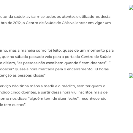
ctor da saúde, avisam-se todos os utentes e utilizadores desta
bro de 2012, o Centro de Saúde de Góis vai entrar em vigor um
urno, mas a maneira como foi feito, quase de um momento para
, que no sábado passado veio para a porta do Centro de Saúde
mo diziam, “as pessoas não escolhem quando ficam doentes”. E
oecer” quase à hora marcada para o encerramento, 18 horas.
tenção as pessoas idosas”
 serviço não tinha mãos a medir e o médico, sem ter quem o
endido cinco doentes, a partir dessa hora viu inscritos mais de
 como nos disse, “alguém tem de dizer feche”, reconhecendo
de tem custos”.