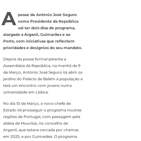
A
posse de António José Seguro
como Presidente da República
vai ter dois dias de programa,
alargado a Arganil, Guimarães e ao
Porto, com iniciativas que reflectem
prioridades e desígnios do seu mandato.
Depois da posse formal perante a
Assembleia da República, na manhã de 9
de Março, António José Seguro irá abrir os
jardins do Palácio de Belém à população e
terá um encontro com jovens numa
universidade em Lisboa.
No dia 10 de Março, o novo chefe de
Estado irá prosseguir o programa noutras
regiões de Portugal, com passagem pela
aldeia de Mourísia, no concelho de
Arganil, que esteve cercada por chamas
em 2025, e por Guimarães. O programa