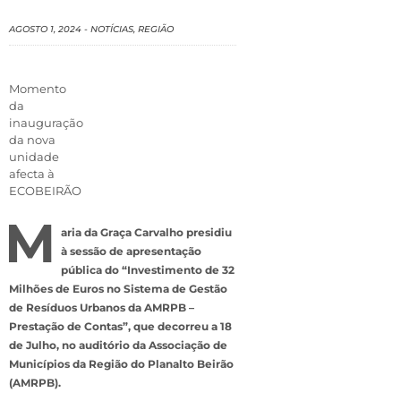
AGOSTO 1, 2024
-
NOTÍCIAS
,
REGIÃO
Momento
da
inauguração
da nova
unidade
afecta à
ECOBEIRÃO
M
aria da Graça Carvalho presidiu
à sessão de apresentação
pública do “Investimento de 32
Milhões de Euros no Sistema de Gestão
de Resíduos Urbanos da AMRPB –
Prestação de Contas”, que decorreu a 18
de Julho, no auditório da Associação de
Municípios da Região do Planalto Beirão
(AMRPB).