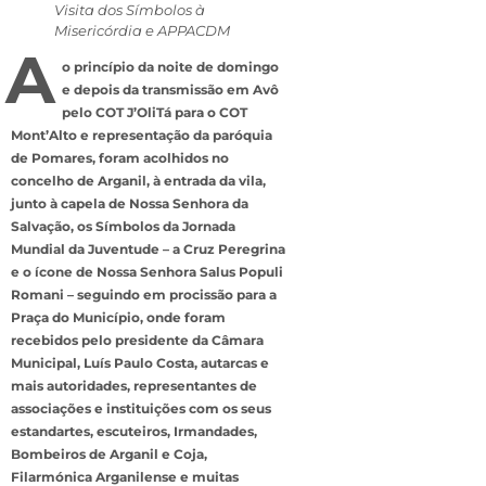
Visita dos Símbolos à
Misericórdia e APPACDM
A
o princípio da noite de domingo
e depois da transmissão em Avô
pelo COT J’OliTá para o COT
Mont’Alto e representação da paróquia
de Pomares, foram acolhidos no
concelho de Arganil, à entrada da vila,
junto à capela de Nossa Senhora da
Salvação, os Símbolos da Jornada
Mundial da Juventude – a Cruz Peregrina
e o ícone de Nossa Senhora Salus Populi
Romani – seguindo em procissão para a
Praça do Município, onde foram
recebidos pelo presidente da Câmara
Municipal, Luís Paulo Costa, autarcas e
mais autoridades, representantes de
associações e instituições com os seus
estandartes, escuteiros, Irmandades,
Bombeiros de Arganil e Coja,
Filarmónica Arganilense e muitas