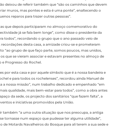
, não deixou de referir também que “são os caminhos que devem
o criar muros, mas pontes e esta é uma ponte”, enaltecendo o
uenos reparos para trazer outras pessoas”.
oas que depois participaram no almoço comemorativo do
lectividade já se fala bem longe”, como disse o presidente da
ara todos”, recordando o grupo que o ano passado veio de
 recordações desta casa, a amizade criou-se e prometeram
ento “ao grupo de que faço parte, somos poucos, mas unidos,
os que se vieram associar e estavam presentes no almoço de
o e Progresso do Rochel.
s por esta casa e por aquele símbolo que é a nossa bandeira e
hel e para todos os rochelenses”, recordou ainda Manuel de
ssa a nossa missão”, num trabalho dedicado e empenhado “em
a, mais qualidade, mais bem-estar para todos”, como a obra antes
paço da sede, os projecto dos sanitários “que fazem falta”, a
eventos e iniciativas promovidos pela União.
rir também “a uma outra situação que nos preocupa, a antiga
 se tornasse num espaço que pudesse ter alguma utilidade”,
uo de Motards Navalheiros do Bosque para ali terem a sua sede e