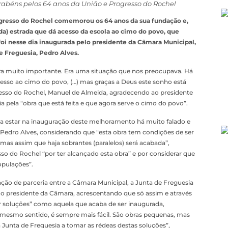
béns pelos 64 anos da União e Progresso do Rochel
rogresso do Rochel comemorou os 64 anos da sua fundação e,
a) estrada que dá acesso da escola ao cimo do povo, que
 foi nesse dia inaugurada pelo presidente da Câmara Municipal,
e Freguesia, Pedro Alves.
bra muito importante. Era uma situação que nos preocupava. Há
acesso ao cimo do povo, (…) mas graças a Deus este sonho está
gresso do Rochel, Manuel de Almeida, agradecendo ao presidente
 pela “obra que está feita e que agora serve o cimo do povo”.
a estar na inauguração deste melhoramento há muito falado e
, Pedro Alves, considerando que “esta obra tem condições de ser
o, mas assim que haja sobrantes (paralelos) será acabada”,
o do Rochel “por ter alcançado esta obra” e por considerar que
opulações”.
ão de parceria entre a Câmara Municipal, a Junta de Freguesia
 o presidente da Câmara, acrescentando que só assim e através
 soluções” como aquela que acaba de ser inaugurada,
smo sentido, é sempre mais fácil. São obras pequenas, mas
a Junta de Freguesia a tomar as rédeas destas soluções”,