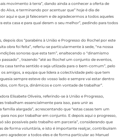
mais movimento à terra”, dando ainda a conhecer a oferta de
do Alva, e terminando por acentuar que” hoje é dia de
 aqui e que já faleceram e de agradecermos a todos aqueles
a esta casa e para qual deram o seu melhor”, pedindo para todos
s, depois dos “parabéns à União e Progresso do Rochel por este
ta obra foi feita”, referiu-se particularmente à sede, “na nossa
ondições sonoras que esta tem”, enaltecendo o “dinamismo
m passado” , trazendo “até ao Rochel um conjunto de eventos,
ta casa tenha sentido e seja utlizada para o bem-comum”, pelo
 os amigos, a equipa que lidera a colectividade pelo que tem
reguesia sempre esteve do vosso lado e sempre vai estar dentro
idos, com força, dinâmicos e com vontade de trabalhar”.
ra Elisabete Oliveira, referindo-se à União e Progresso,
 trabalham essencialmente para isso, para unir as
família alargada”, acrescentando que “estas casas tem um
para nos por trabalhar em conjunto. E depois aqui o progresso,
ó são possíveis pelo trabalho em parceria”, considerando que
s de forma voluntária, e isto é importante realçar, contribuíram
uero agradecer a todos eles e de forma particular ao Manuel