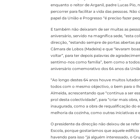
enquanto o reitor de Arganil, padre Lucas Pio
percorrer para facilitar a vida das pessoas. Nã
papel da União e Progresso “é preciso fazer peq
E também não deixaram de ser muitas as pess
aniversário, servido na magnífica sede, “esta co
direcção, “estando sempre de portas abertas p
Câmara de Lobos (Madeira) e que “levaram boas
voltar”, para ter depois palavras de agradecim
sentimo-nos como família”, bem como a todos 
aniversário comemorativo dos 64 anos da Uniã
“Ao longo destes 64 anos houve muitos lutadore
todos com o mesmo objectivo, o bem para o Roc
Almeida, acrescentando que “continua a ser e
prol desta colectividade”, para “criar mais obr
inaugurada, como a obra de requalificação do es
melhoria da cozinha, como outras iniciativas e 
O presidente da direcção não deixou de se refe
Escola, porque gostaríamos que aquele edifício
havendo para isso “já alguém interessado, o Gr