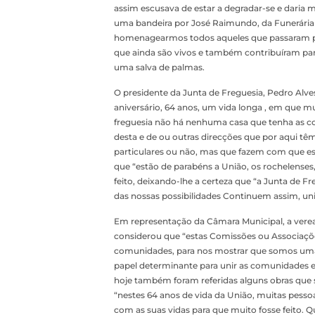
assim escusava de estar a degradar-se e daria 
uma bandeira por José Raimundo, da Funerária 
homenagearmos todos aqueles que passaram por
que ainda são vivos e também contribuíram par
uma salva de palmas.
O presidente da Junta de Freguesia, Pedro Alve
aniversário, 64 anos, um vida longa , em que mui
freguesia não há nenhuma casa que tenha as c
desta e de ou outras direcções que por aqui tê
particulares ou não, mas que fazem com que es
que “estão de parabéns a União, os rochelenses,
feito, deixando-lhe a certeza que “a Junta de F
das nossas possibilidades Continuem assim, un
Em representação da Câmara Municipal, a vereado
considerou que “estas Comissões ou Associações
comunidades, para nos mostrar que somos uma 
papel determinante para unir as comunidades e 
hoje também foram referidas alguns obras que s
“nestes 64 anos de vida da União, muitas pessoa
com as suas vidas para que muito fosse feito. Q