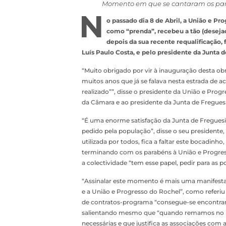
Momento em que se cantaram os para
N
o passado dia 8 de Abril, a União e P
como “prenda”, recebeu a tão (desejad
depois da sua recente requalificação,
Luís Paulo Costa, e pelo presidente da Junta d
“Muito obrigado por vir à inauguração desta o
muitos anos que já se falava nesta estrada de 
realizado””, disse o presidente da União e Pro
da Câmara e ao presidente da Junta de Freguesia
“É uma enorme satisfação da Junta de Freguesi
pedido pela população”, disse o seu presidente
utilizada por todos, fica a faltar este bocadinh
terminando com os parabéns à União e Progress
a colectividade “tem esse papel, pedir para as p
“Assinalar este momento é mais uma manifestaç
e a União e Progresso do Rochel”, como referiu
de contratos-programa “consegue-se encontrar
salientando mesmo que “quando remamos no me
necessárias e que justifica as associações com 