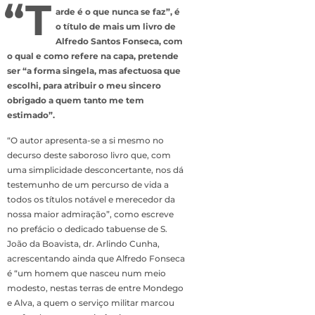
“T
arde é o que nunca se faz”, é
o título de mais um livro de
Alfredo Santos Fonseca, com
o qual e como refere na capa, pretende
ser “a forma singela, mas afectuosa que
escolhi, para atribuir o meu sincero
obrigado a quem tanto me tem
estimado”.
“O autor apresenta-se a si mesmo no
decurso deste saboroso livro que, com
uma simplicidade desconcertante, nos dá
testemunho de um percurso de vida a
todos os títulos notável e merecedor da
nossa maior admiração”, como escreve
no prefácio o dedicado tabuense de S.
João da Boavista, dr. Arlindo Cunha,
acrescentando ainda que Alfredo Fonseca
é “um homem que nasceu num meio
modesto, nestas terras de entre Mondego
e Alva, a quem o serviço militar marcou