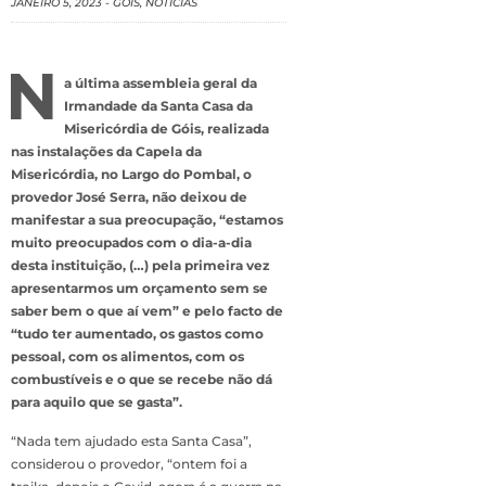
JANEIRO 5, 2023
-
GÓIS
,
NOTÍCIAS
N
a última assembleia geral da
Irmandade da Santa Casa da
Misericórdia de Góis, realizada
nas instalações da Capela da
Misericórdia, no Largo do Pombal, o
provedor José Serra, não deixou de
manifestar a sua preocupação, “estamos
muito preocupados com o dia-a-dia
desta instituição, (…) pela primeira vez
apresentarmos um orçamento sem se
saber bem o que aí vem” e pelo facto de
“tudo ter aumentado, os gastos como
pessoal, com os alimentos, com os
combustíveis e o que se recebe não dá
para aquilo que se gasta”.
“Nada tem ajudado esta Santa Casa”,
considerou o provedor, “ontem foi a