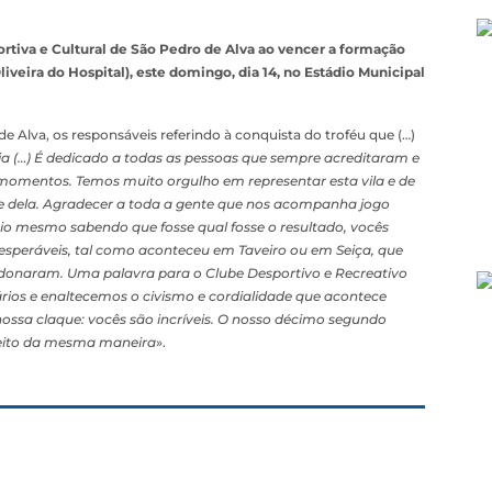
rtiva e Cultural de São Pedro de Alva ao vencer a formação
iveira do Hospital), este domingo, dia 14, no Estádio Municipal
 Alva, os responsáveis referindo à conquista do troféu que (…)
ria (…) É dedicado a todas as pessoas que sempre acreditaram e
omentos. Temos muito orgulho em representar esta vila e de
me dela. Agradecer a toda a gente que nos acompanha jogo
io mesmo sabendo que fosse qual fosse o resultado, vocês
esperáveis, tal como aconteceu em Taveiro ou em Seiça, que
onaram. Uma palavra para o Clube Desportivo e Recreativo
ios e enaltecemos o civismo e cordialidade que acontece
ssa claque: vocês são incríveis. O nosso décimo segundo
feito da mesma maneira
».