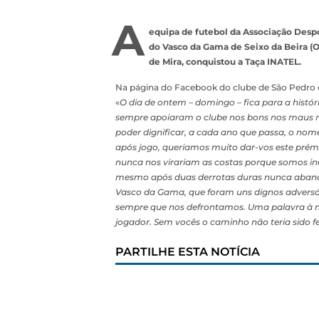
A
equipa de futebol da Associação Despo
do Vasco da Gama de Seixo da Beira (Ol
de Mira, conquistou a Taça INATEL.
Na página do Facebook do clube de São Pedro de
«
O dia de ontem – domingo – fica para a histó
sempre apoiaram o clube nos bons nos maus m
poder dignificar, a cada ano que passa, o no
após jogo, queriamos muito dar-vos este prém
nunca nos virariam as costas porque somos in
mesmo após duas derrotas duras nunca aband
Vasco da Gama, que foram uns dignos adversár
sempre que nos defrontamos. Uma palavra à no
jogador. Sem vocês o caminho não teria sido 
PARTILHE ESTA NOTÍCIA